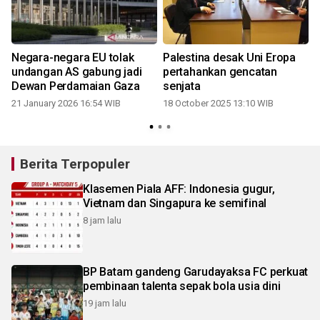
2
Negara-negara EU tolak
Palestina desak Uni Eropa
undangan AS gabung jadi
pertahankan gencatan
Dewan Perdamaian Gaza
senjata
21 January 2026 16:54 WIB
18 October 2025 13:10 WIB
Berita Terpopuler
Klasemen Piala AFF: Indonesia gugur,
Vietnam dan Singapura ke semifinal
8 jam lalu
BP Batam gandeng Garudayaksa FC perkuat
pembinaan talenta sepak bola usia dini
19 jam lalu