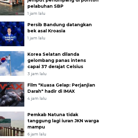
jemput penumpang di ponton
pelabuhan SBP
1 jam lalu
Persib Bandung datangkan
bek asal Kroasia
1 jam lalu
Korea Selatan dilanda
gelombang panas intens
capai 37 derajat Celsius
3 jam lalu
Film "Kuasa Gelap: Perjanjian
Darah" hadir di IMAX
4 jam lalu
Pemkab Natuna tidak
tanggung lagi iuran JKN warga
mampu
6 jam lalu