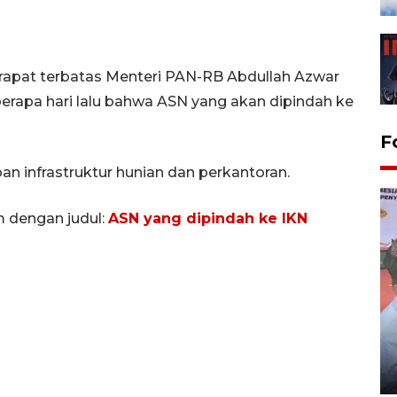
apat terbatas Menteri PAN-RB Abdullah Azwar
rapa hari lalu bahwa ASN yang akan dipindah ke
F
pan infrastruktur hunian dan perkantoran.
m dengan judul:
ASN yang dipindah ke IKN
Distribusi logistik pemilu
gunakan mobil jenazah
08 February 2024 15:30 WIB, 2024