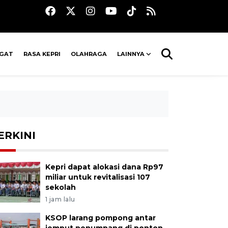
AGAT
RASA KEPRI
OLAHRAGA
LAINNYA
ERKINI
Kepri dapat alokasi dana Rp97
miliar untuk revitalisasi 107
sekolah
1 jam lalu
KSOP larang pompong antar