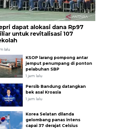
epri dapat alokasi dana Rp97
liar untuk revitalisasi 107
ekolah
am lalu
KSOP larang pompong antar
jemput penumpang di ponton
pelabuhan SBP
1 jam lalu
Persib Bandung datangkan
bek asal Kroasia
1 jam lalu
Korea Selatan dilanda
gelombang panas intens
capai 37 derajat Celsius