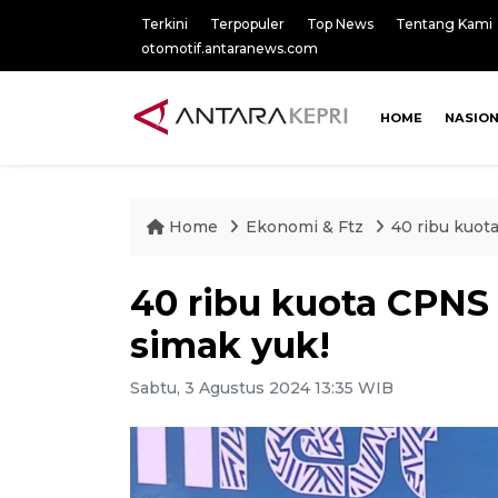
Terkini
Terpopuler
Top News
Tentang Kami
otomotif.antaranews.com
HOME
NASIO
Home
Ekonomi & Ftz
40 ribu kuot
40 ribu kuota CPNS
simak yuk!
Sabtu, 3 Agustus 2024 13:35 WIB