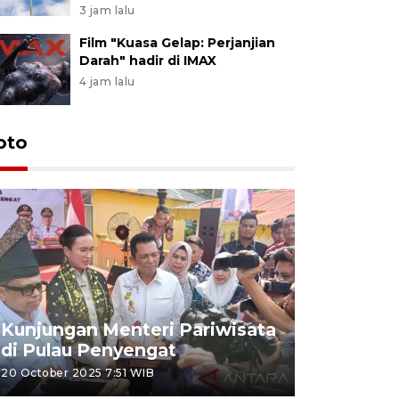
3 jam lalu
Film "Kuasa Gelap: Perjanjian
Darah" hadir di IMAX
4 jam lalu
oto
KPU Teta
Nyanyang
Kunjungan Menteri Pariwisata
dan wakil
di Pulau Penyengat
periode 
20 October 2025 7:51 WIB
09 January 20