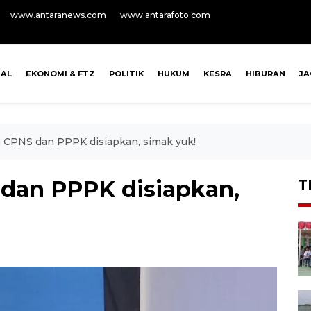
www.antaranews.com
www.antarafoto.com
NAL
EKONOMI & FTZ
POLITIK
HUKUM
KESRA
HIBURAN
J
a CPNS dan PPPK disiapkan, simak yuk!
 dan PPPK disiapkan,
T