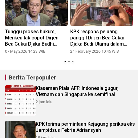
Tunggu proses hukum,
KPK respons peluang
Menkeu tak copot Dirjen
panggil Dirjen Bea Cukai
Bea Cukai Djaka Budhi
Djaka Budi Utama dalam
Utama
kasus dugaan suap
07 May 2026 14:23 WIB
24 February 2026 10:45 WIB
Berita Terpopuler
Klasemen Piala AFF: Indonesia gugur,
Vietnam dan Singapura ke semifinal
2 jam lalu
KPK terima permintaan Kejagung periksa eks
Jampidsus Febrie Adriansyah
19 jam lalu