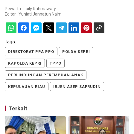
Pewarta : Laily Rahmawaty
Editor :
Yuniati Jannatun Naim
Tags:
DIREKTORAT PPA PPO
POLDA KEPRI
KAPOLDA KEPRI
TPPO
PERLINDUNGAN PEREMPUAN ANAK
KEPULAUAN RIAU
IRJEN ASEP SAFRUDIN
Terkait