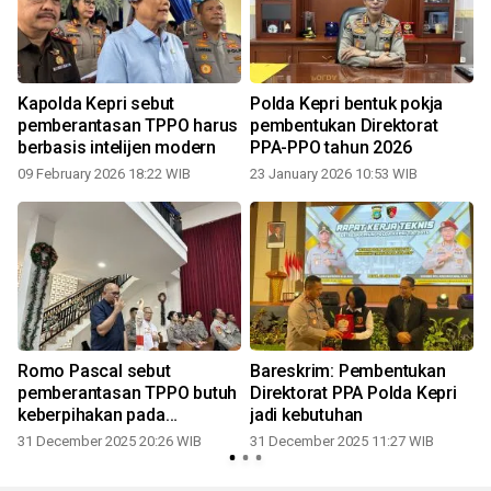
Kapolda Kepri sebut
Polda Kepri bentuk pokja
pemberantasan TPPO harus
pembentukan Direktorat
berbasis intelijen modern
PPA-PPO tahun 2026
09 February 2026 18:22 WIB
23 January 2026 10:53 WIB
Romo Pascal sebut
Bareskrim: Pembentukan
pemberantasan TPPO butuh
Direktorat PPA Polda Kepri
keberpihakan pada
jadi kebutuhan
kemanusiaan
31 December 2025 20:26 WIB
31 December 2025 11:27 WIB
1