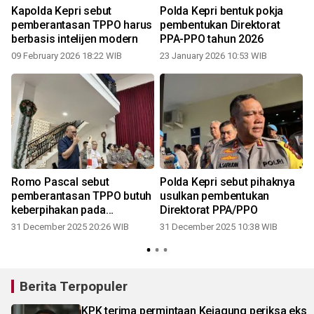
Kapolda Kepri sebut
Polda Kepri bentuk pokja
pemberantasan TPPO harus
pembentukan Direktorat
berbasis intelijen modern
PPA-PPO tahun 2026
09 February 2026 18:22 WIB
23 January 2026 10:53 WIB
2
Romo Pascal sebut
Polda Kepri sebut pihaknya
pemberantasan TPPO butuh
usulkan pembentukan
keberpihakan pada
Direktorat PPA/PPO
kemanusiaan
31 December 2025 20:26 WIB
31 December 2025 10:38 WIB
2
Berita Terpopuler
KPK terima permintaan Kejagung periksa eks