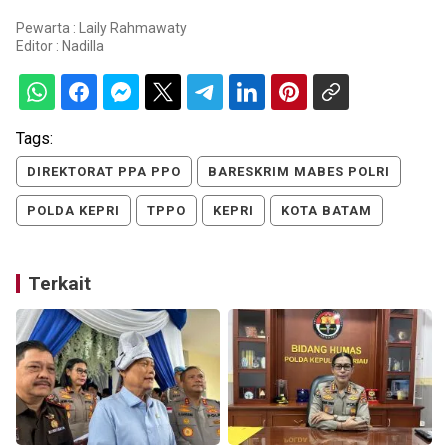
Pewarta : Laily Rahmawaty
Editor :
Nadilla
Tags:
DIREKTORAT PPA PPO
BARESKRIM MABES POLRI
POLDA KEPRI
TPPO
KEPRI
KOTA BATAM
Terkait