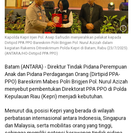
Kapolda Kepri Irjen Pol. Asep Safrudin menyerahkan pelakat kepada
Dirtipid PPA PPO Bareskrim Polri Brigjen Pol. Nurul Azizah dalam
kegiatan Rakernis Ditreskrimum Polda Kepri di Batam, Rabu (23/7/2025).
(ANTARA/HO-Dirtipid PPA PPO)
Batam (ANTARA) - Direktur Tindak Pidana Perempuan
Anak dan Pidana Perdagangan Orang (Dirtipid PPA-
PPO) Bareskrim Mabes Polri Brigjen Pol. Nurul Azizah
menyebut pembentukan Direktorat PPA PPO di Polda
Kepulauan Riau (Kepri) menjadi kebutuhan.
Menurut dia, posisi Kepri yang berada di wilayah
perbatasan internasional antara Indonesia, Singapura
dan Malaysia, serta mobilitas orang yang tinggi,
sehingga memiliki potensi kerawanan tindak pidana