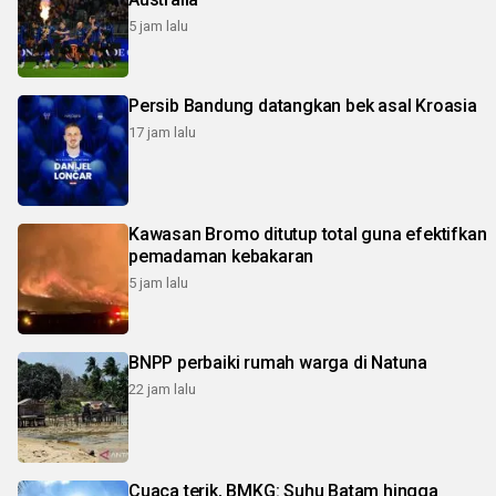
5 jam lalu
Persib Bandung datangkan bek asal Kroasia
17 jam lalu
Kawasan Bromo ditutup total guna efektifkan
pemadaman kebakaran
5 jam lalu
BNPP perbaiki rumah warga di Natuna
22 jam lalu
Cuaca terik, BMKG: Suhu Batam hingga