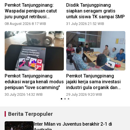
Pemkot Tanjungpinang:
Disdik Tanjungpinang
Waspadai penipuan catut
siapkan seragam gratis
juru pungut retribusi
untuk siswa TK sampai SMP
sampah
08 August 2026 8:17 WIB
31 July 2026 21:52 WIB
2
Pemkot Tanjungpinang
Pemkot Tanjungpinang
edukasi warga kenali modus
jajaki kerja sama investasi
penipuan "love scamming"
industri gula organik dan
VCO
30 July 2026 14:32 WIB
29 July 2026 9:20 WIB
2
Berita Terpopuler
Inter Milan vs Juventus berakhir 2-1 di
Australia