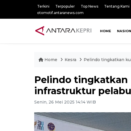
Terkini
Terpopuler
Top News
Tentang Kami
otomotif.antaranews.com
HOME
NASIO
Home
Kesra
Pelindo tingkatkan ku
Pelindo tingkatkan 
infrastruktur pelab
Senin, 26 Mei 2025 14:14 WIB