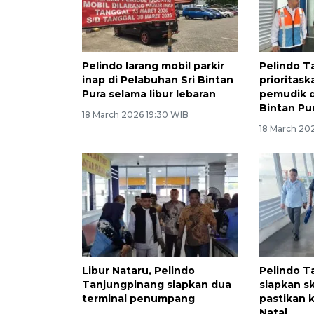
Pelindo larang mobil parkir
Pelindo T
inap di Pelabuhan Sri Bintan
prioritas
Pura selama libur lebaran
pemudik d
Bintan Pu
18 March 2026 19:30 WIB
18 March 202
Libur Nataru, Pelindo
Pelindo T
Tanjungpinang siapkan dua
siapkan s
terminal penumpang
pastikan 
Natal