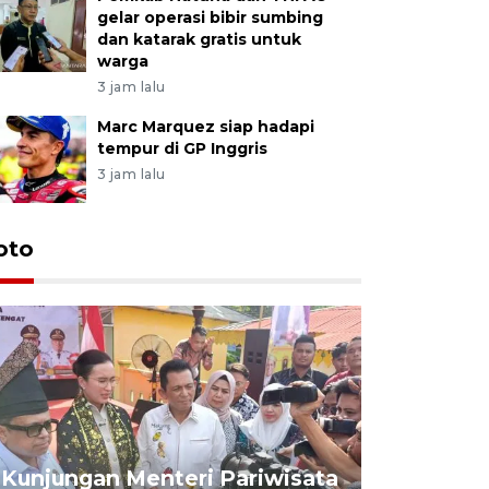
gelar operasi bibir sumbing
dan katarak gratis untuk
warga
3 jam lalu
Marc Marquez siap hadapi
tempur di GP Inggris
3 jam lalu
oto
KPU Teta
Nyanyang
Kunjungan Menteri Pariwisata
dan wakil