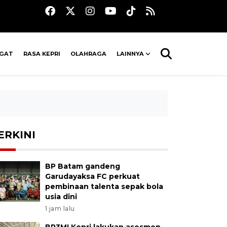
AGAT
RASA KEPRI
OLAHRAGA
LAINNYA
ERKINI
BP Batam gandeng
Garudayaksa FC perkuat
pembinaan talenta sepak bola
usia dini
1 jam lalu