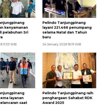
anjungpinang
Pelindo Tanjungpinang
kan kenyamanan
layani 221.466 penumpang
i pelabuhan Sri
selama Natal dan Tahun
ra
baru
6 11:33 WIB
24 January 2026 18:19 WIB
anjungpinang
Pelindo Tanjungpinang raih
kema layanan
penghargaan Sahabat RDK
kelancaran saat
Award 2025