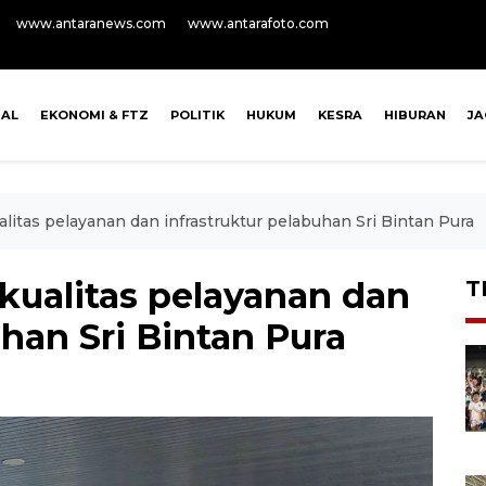
www.antaranews.com
www.antarafoto.com
NAL
EKONOMI & FTZ
POLITIK
HUKUM
KESRA
HIBURAN
J
alitas pelayanan dan infrastruktur pelabuhan Sri Bintan Pura
kualitas pelayanan dan
T
uhan Sri Bintan Pura