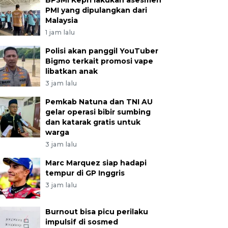
BP3MI Kepri lakukan asesmen
PMI yang dipulangkan dari
Malaysia
1 jam lalu
Polisi akan panggil YouTuber
Bigmo terkait promosi vape
libatkan anak
3 jam lalu
Pemkab Natuna dan TNI AU
gelar operasi bibir sumbing
dan katarak gratis untuk
warga
3 jam lalu
Marc Marquez siap hadapi
tempur di GP Inggris
3 jam lalu
Burnout bisa picu perilaku
impulsif di sosmed