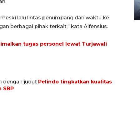
an.
gunakan mobil jenazah
08 February 2024 15:30 WIB, 2024
 meski lalu lintas penumpang dari waktu ke
an berbagai pihak terkait,” kata Alfensius.
imalkan tugas personel lewat Turjawali
m dengan judul:
Pelindo tingkatkan kualitas
n SBP