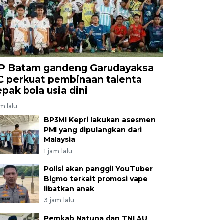
P Batam gandeng Garudayaksa
C perkuat pembinaan talenta
epak bola usia dini
am lalu
BP3MI Kepri lakukan asesmen
PMI yang dipulangkan dari
Malaysia
1 jam lalu
Polisi akan panggil YouTuber
Bigmo terkait promosi vape
libatkan anak
3 jam lalu
Pemkab Natuna dan TNI AU