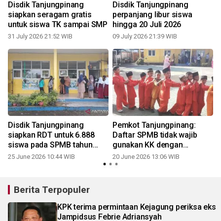
-
Disdik Tanjungpinang
Disdik Tanjungpinang
siapkan seragam gratis
perpanjang libur siswa
untuk siswa TK sampai SMP
hingga 20 Juli 2026
31 July 2026 21:52 WIB
09 July 2026 21:39 WIB
1
Disdik Tanjungpinang
Pemkot Tanjungpinang:
siapkan RDT untuk 6.888
Daftar SPMB tidak wajib
siswa pada SPMB tahun
gunakan KK dengan
ajaran 2026/2027
barcode
25 June 2026 10:44 WIB
20 June 2026 13:06 WIB
1
Berita Terpopuler
KPK terima permintaan Kejagung periksa eks
Jampidsus Febrie Adriansyah