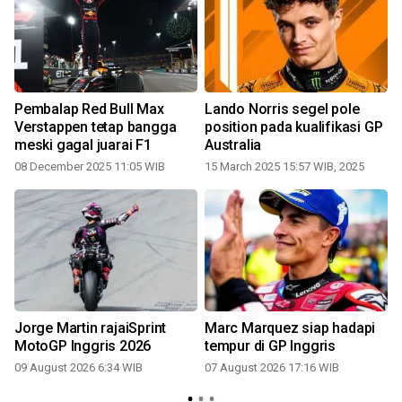
Pembalap Red Bull Max
Lando Norris segel pole
Verstappen tetap bangga
position pada kualifikasi GP
meski gagal juarai F1
Australia
i
08 December 2025 11:05 WIB
15 March 2025 15:57 WIB, 2025
Jorge Martin rajaiSprint
Marc Marquez siap hadapi
p
MotoGP Inggris 2026
tempur di GP Inggris
09 August 2026 6:34 WIB
07 August 2026 17:16 WIB