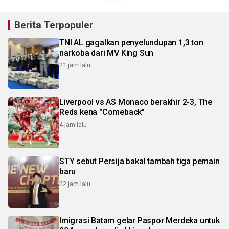
Berita Terpopuler
TNI AL gagalkan penyelundupan 1,3 ton
narkoba dari MV King Sun
21 jam lalu
Liverpool vs AS Monaco berakhir 2-3, The
Reds kena "Comeback"
4 jam lalu
STY sebut Persija bakal tambah tiga pemain
baru
22 jam lalu
Imigrasi Batam gelar Paspor Merdeka untuk