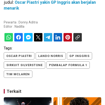
judul:
Oscar Piastri yakin GP Inggris akan berjalan
menarik
Pewarta : Donny Aditra
Editor :
Nadilla
Tags:
OSCAR PIASTRI
LANDO NORRIS
GP INGGRIS
SIRKUIT SILVERSTONE
PEMBALAP FORMULA 1
TIM MCLAREN
Terkait