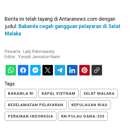
Berita ini telah tayang di Antaranews.com dengan
judul:
Bakamla cegah gangguan pelayaran di Selat
Malaka
Pewarta : Laily Rahmawaty
Editor :
Yuniati Jannatun Naim
Tags:
BAKAMLA RI
KAPAL VIETNAM
SELAT MALAKA
KESELAMATAN PELAYARAN
KEPULAUAN RIAU
PERAIRAN INDONESIA
KN PULAU DANA-323