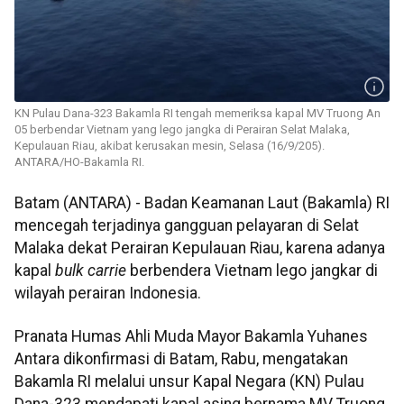
KN Pulau Dana-323 Bakamla RI tengah memeriksa kapal MV Truong An
05 berbendar Vietnam yang lego jangka di Perairan Selat Malaka,
Kepulauan Riau, akibat kerusakan mesin, Selasa (16/9/205).
ANTARA/HO-Bakamla RI.
Batam (ANTARA) - Badan Keamanan Laut (Bakamla) RI
mencegah terjadinya gangguan pelayaran di Selat
Malaka dekat Perairan Kepulauan Riau, karena adanya
kapal
bulk
carrie
berbendera Vietnam lego jangkar di
wilayah perairan Indonesia.
Pranata Humas Ahli Muda Mayor Bakamla Yuhanes
Antara dikonfirmasi di Batam, Rabu, mengatakan
Bakamla RI melalui unsur Kapal Negara (KN) Pulau
Dana-323 mendapati kapal asing bernama MV Truong