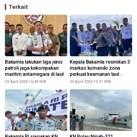
Terkait
a
Bakamla lakukan tiga jenis
Kepala Bakamla resmikan 3
patroli jaga kekompakan
markas komando zona
maritim antarnegara di laut
perkuat keamanan laut
nasional
23 April 2026 15:44 WIB
23 April 2026 13:51 WIB
l
Bakamla RI siagakan KN
KN Pulau Nipah-321