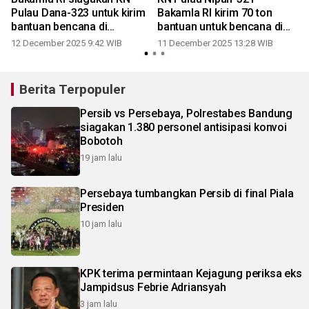
Pulau Dana-323 untuk kirim
Bakamla RI kirim 70 ton
bantuan bencana di
bantuan untuk bencana di
Sumatera
Sumatera
12 December 2025 9:42 WIB
11 December 2025 13:28 WIB
Berita Terpopuler
Persib vs Persebaya, Polrestabes Bandung
siagakan 1.380 personel antisipasi konvoi
Bobotoh
19 jam lalu
Persebaya tumbangkan Persib di final Piala
Presiden
10 jam lalu
KPK terima permintaan Kejagung periksa eks
Jampidsus Febrie Adriansyah
3 jam lalu