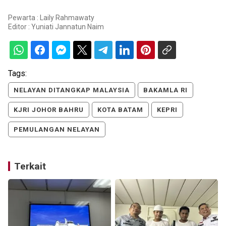
Pewarta : Laily Rahmawaty
Editor :
Yuniati Jannatun Naim
Tags:
NELAYAN DITANGKAP MALAYSIA
BAKAMLA RI
KJRI JOHOR BAHRU
KOTA BATAM
KEPRI
PEMULANGAN NELAYAN
Terkait