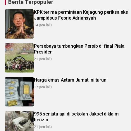
Berita Terpopuler
KPK terima permintaan Kejagung periksa eks
Jampidsus Febrie Adriansyah
14 jam lalu
Persebaya tumbangkan Persib di final Piala
Presiden
21 jam lalu
Harga emas Antam Jumat ini turun
17 jam lalu
995 senjata api di sekolah Jaksel diklaim
berizin
21 jam lalu