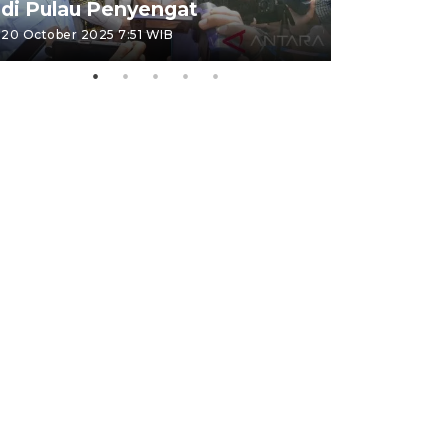
di Pulau Penyengat
periode 
20 October 2025 7:51 WIB
09 January 20