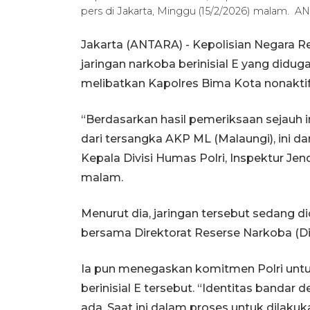
pers di Jakarta, Minggu (15/2/2026) malam. A
Jakarta (ANTARA) - Kepolisian Negara R
jaringan narkoba berinisial E yang did
melibatkan Kapolres Bima Kota nonaktif
“Berdasarkan hasil pemeriksaan sejauh i
dari tersangka AKP ML (Malaungi), ini dar
Kepala Divisi Humas Polri, Inspektur Jend
malam.
Menurut dia, jaringan tersebut sedang di
bersama Direktorat Reserse Narkoba (Di
Ia pun menegaskan komitmen Polri untu
berinisial E tersebut. “Identitas bandar d
ada. Saat ini dalam proses untuk dilaku