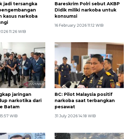
k jadi tersangka
Bareskrim Polri sebut AKBP
l pengembangan
Didik miliki narkoba untuk
n kasus narkoba
konsumsi
ungi
16 February 2026 11:12 WIB
2026 11:26 WIB
gkap jaringan
BC: Pilot Malaysia positif
up narkotika dari
narkoba saat terbangkan
ke Batam
pesawat
 15:57 WIB
31 July 2026 14:18 WIB