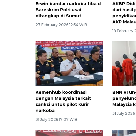
Erwin bandar narkoba tiba d
AKBP Didi
Bareskrim Polri usai
dari hasi
ditangkap di Sumut
penyidika
AKP Mala
27 February 2026 12:54 WIB
18 February 
Kemenhub koordinasi
BNN RI un
dengan Malaysia terkait
penyelund
sanksi untuk pilot kurir
Malaysia 
narkoba
31 July 2026
31 July 2026 17:07 WIB