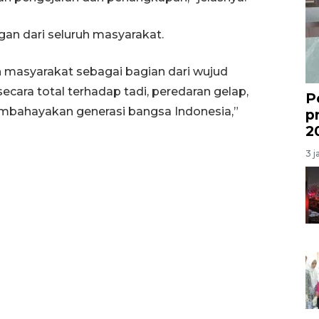
gan dari seluruh masyarakat.
 masyarakat sebagai bagian dari wujud
ara total terhadap tadi, peredaran gelap,
P
mbahayakan generasi bangsa Indonesia,”
p
2
3 j