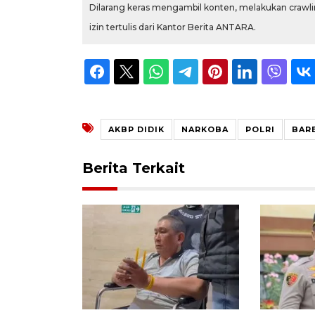
Dilarang keras mengambil konten, melakukan crawlin
izin tertulis dari Kantor Berita ANTARA.
AKBP DIDIK
NARKOBA
POLRI
BAR
Berita Terkait