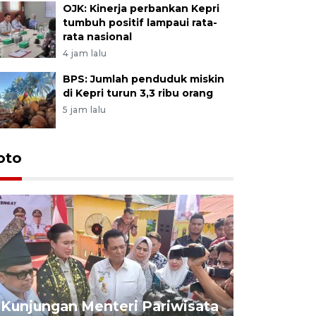
OJK: Kinerja perbankan Kepri
tumbuh positif lampaui rata-
rata nasional
4 jam lalu
BPS: Jumlah penduduk miskin
di Kepri turun 3,3 ribu orang
5 jam lalu
oto
KPU Teta
Nyanyang
Kunjungan Menteri Pariwisata
dan wakil