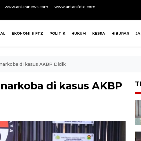
www.antaranews.com
www.antarafoto.com
NAL
EKONOMI & FTZ
POLITIK
HUKUM
KESRA
HIBURAN
J
narkoba di kasus AKBP Didik
 narkoba di kasus AKBP
T