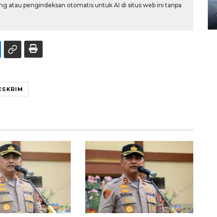
gunakan mobil jenazah
g atau pengindeksan otomatis untuk AI di situs web ini tanpa
08 February 2024 15:30 WIB, 2024
ESKRIM