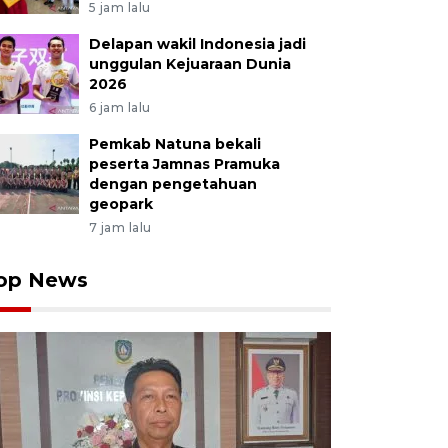
5 jam lalu
Delapan wakil Indonesia jadi
unggulan Kejuaraan Dunia
2026
6 jam lalu
Pemkab Natuna bekali
peserta Jamnas Pramuka
dengan pengetahuan
geopark
7 jam lalu
op News