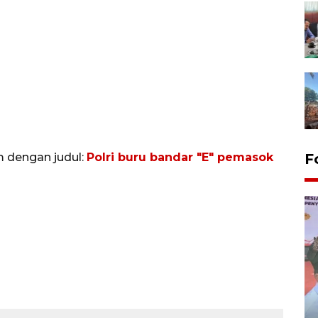
m dengan judul:
Polri buru bandar "E" pemasok
F
Distribusi logistik pemilu