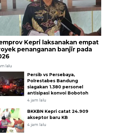
emprov Kepri laksanakan empat
royek penanganan banjir pada
026
am lalu
Persib vs Persebaya,
Polrestabes Bandung
siagakan 1.380 personel
antisipasi konvoi Bobotoh
4 jam lalu
BKKBN Kepri catat 24.909
akseptor baru KB
4 jam lalu