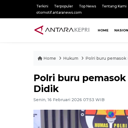
Terkini
Terpopuler
Top News
Tentang Kami
otomotif.antaranews.com
HOME
NASIO
Home
Hukum
Polri buru pemasok 
Polri buru pemasok
Didik
Senin, 16 Februari 2026 07:53 WIB