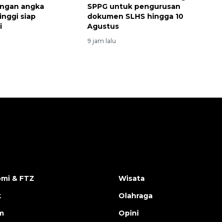
engan angka
SPPG untuk pengurusan
inggi siap
dokumen SLHS hingga 10
i
Agustus
9 jam lalu
mi & FTZ
Wisata
k
Olahraga
m
Opini