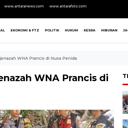
www.antaranews.com
www.antarafoto.com
NAL
EKONOMI & FTZ
POLITIK
HUKUM
KESRA
HIBURAN
J
 jenazah WNA Prancis di Nusa Penida
jenazah WNA Prancis di
T