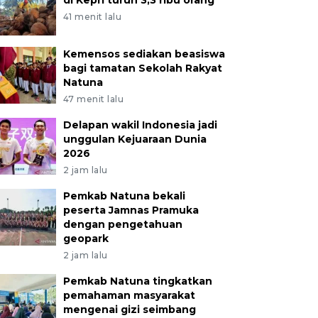
di Kepri turun 3,3 ribu orang
41 menit lalu
Kemensos sediakan beasiswa
bagi tamatan Sekolah Rakyat
Natuna
47 menit lalu
Delapan wakil Indonesia jadi
unggulan Kejuaraan Dunia
2026
2 jam lalu
Pemkab Natuna bekali
peserta Jamnas Pramuka
dengan pengetahuan
geopark
2 jam lalu
Pemkab Natuna tingkatkan
pemahaman masyarakat
mengenai gizi seimbang