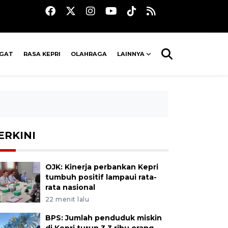
AGAT
RASA KEPRI
OLAHRAGA
LAINNYA
ERKINI
OJK: Kinerja perbankan Kepri
tumbuh positif lampaui rata-
rata nasional
22 menit lalu
BPS: Jumlah penduduk miskin