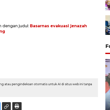
m dengan judul:
Basarnas evakuasi jenazah
ing
F
g atau pengindeksan otomatis untuk AI di situs web ini tanpa
Distribusi logistik pemilu
gunakan mobil jenazah
08 February 2024 15:30 WIB, 2024