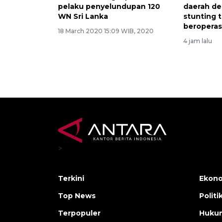
pelaku penyelundupan 120
daerah d
WN Sri Lanka
stunting t
beroperas
18 March 2020 15:09 WIB, 2020
4 jam lalu
>
Terkini
Ekono
Top News
Politi
Terpopuler
Huku