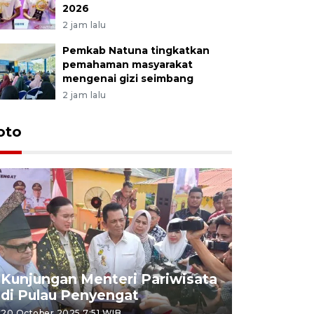
2026
2 jam lalu
Pemkab Natuna tingkatkan
pemahaman masyarakat
mengenai gizi seimbang
2 jam lalu
oto
KPU Teta
Nyanyang
Kunjungan Menteri Pariwisata
dan wakil
di Pulau Penyengat
periode 
20 October 2025 7:51 WIB
09 January 20