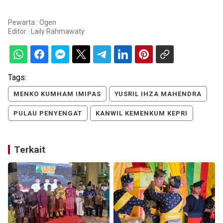
Pewarta : Ogen
Editor :
Laily Rahmawaty
Tags:
MENKO KUMHAM IMIPAS
YUSRIL IHZA MAHENDRA
PULAU PENYENGAT
KANWIL KEMENKUM KEPRI
Terkait