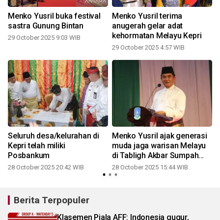
Menko Yusril buka festival
Menko Yusril terima
sastra Gunung Bintan
anugerah gelar adat
kehormatan Melayu Kepri
29 October 2025 9:03 WIB
29 October 2025 4:57 WIB
Seluruh desa/kelurahan di
Menko Yusril ajak generasi
Kepri telah miliki
muda jaga warisan Melayu
Posbankum
di Tabligh Akbar Sumpah
Pemuda Lingga
28 October 2025 20:42 WIB
28 October 2025 15:44 WIB
Berita Terpopuler
Klasemen Piala AFF: Indonesia gugur,