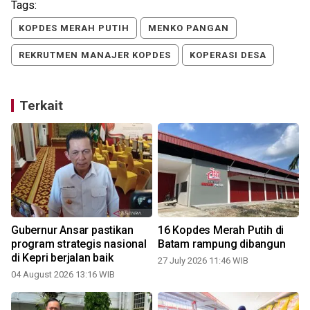
Tags:
KOPDES MERAH PUTIH
MENKO PANGAN
REKRUTMEN MANAJER KOPDES
KOPERASI DESA
Terkait
Gubernur Ansar pastikan
16 Kopdes Merah Putih di
program strategis nasional
Batam rampung dibangun
di Kepri berjalan baik
27 July 2026 11:46 WIB
1
04 August 2026 13:16 WIB