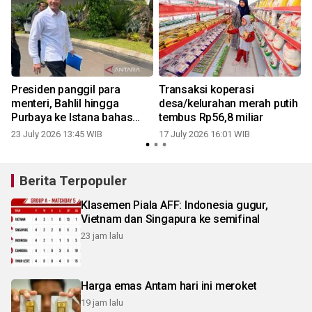
n
Presiden panggil para
Transaksi koperasi
menteri, Bahlil hingga
desa/kelurahan merah putih
Purbaya ke Istana bahas
tembus Rp56,8 miliar
Kopdes Merah Putih
23 July 2026 13:45 WIB
17 July 2026 16:01 WIB
Berita Terpopuler
Klasemen Piala AFF: Indonesia gugur,
Vietnam dan Singapura ke semifinal
23 jam lalu
Harga emas Antam hari ini meroket
19 jam lalu