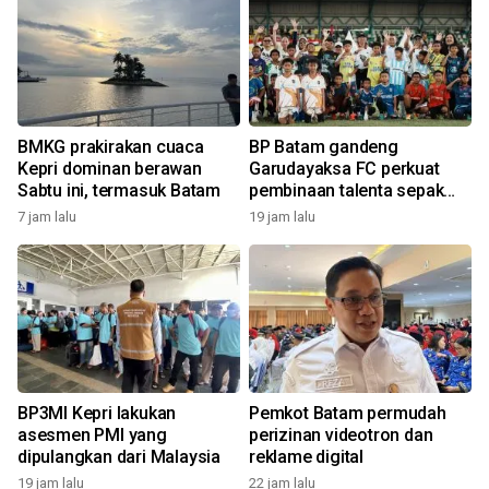
BMKG prakirakan cuaca
BP Batam gandeng
Kepri dominan berawan
Garudayaksa FC perkuat
Sabtu ini, termasuk Batam
pembinaan talenta sepak
bola usia dini
7 jam lalu
19 jam lalu
2
BP3MI Kepri lakukan
Pemkot Batam permudah
asesmen PMI yang
perizinan videotron dan
dipulangkan dari Malaysia
reklame digital
19 jam lalu
22 jam lalu