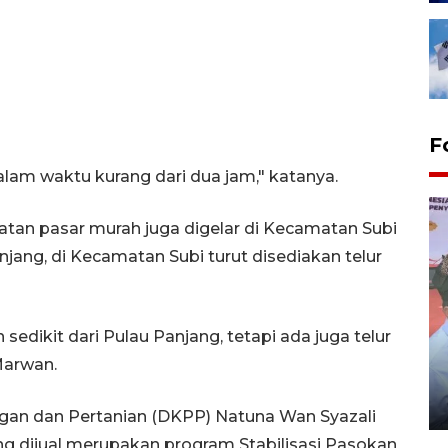
F
dalam waktu kurang dari dua jam," katanya.
atan pasar murah juga digelar di Kecamatan Subi
njang, di Kecamatan Subi turut disediakan telur
edikit dari Pulau Panjang, tetapi ada juga telur
Distribusi logistik pemilu
 Marwan.
gunakan mobil jenazah
08 February 2024 15:30 WIB, 2024
gan dan Pertanian (DKPP) Natuna Wan Syazali
 dijual merupakan program Stabilisasi Pasokan