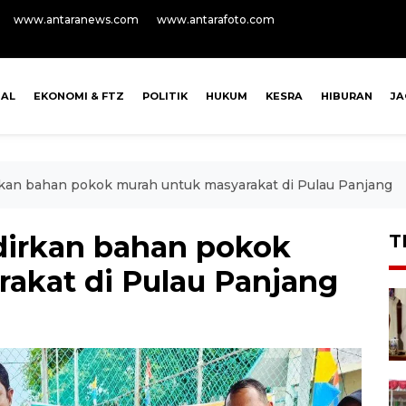
www.antaranews.com
www.antarafoto.com
NAL
EKONOMI & FTZ
POLITIK
HUKUM
KESRA
HIBURAN
J
an bahan pokok murah untuk masyarakat di Pulau Panjang
irkan bahan pokok
T
akat di Pulau Panjang