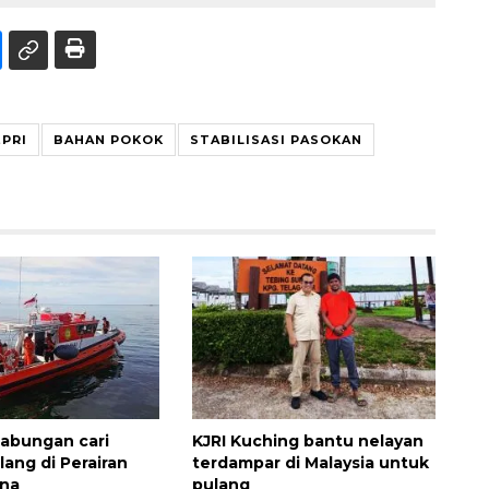
EPRI
BAHAN POKOK
STABILISASI PASOKAN
abungan cari
KJRI Kuching bantu nelayan
lang di Perairan
terdampar di Malaysia untuk
una
pulang