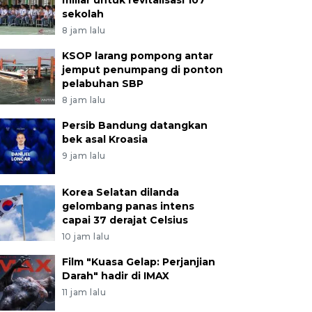
miliar untuk revitalisasi 107
sekolah
8 jam lalu
KSOP larang pompong antar
jemput penumpang di ponton
pelabuhan SBP
8 jam lalu
Persib Bandung datangkan
bek asal Kroasia
9 jam lalu
Korea Selatan dilanda
gelombang panas intens
capai 37 derajat Celsius
10 jam lalu
Film "Kuasa Gelap: Perjanjian
Darah" hadir di IMAX
11 jam lalu