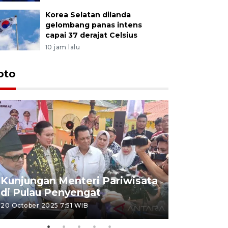
Korea Selatan dilanda
gelombang panas intens
capai 37 derajat Celsius
10 jam lalu
oto
KPU Teta
Nyanyang
Kunjungan Menteri Pariwisata
dan wakil
di Pulau Penyengat
periode 
20 October 2025 7:51 WIB
09 January 20