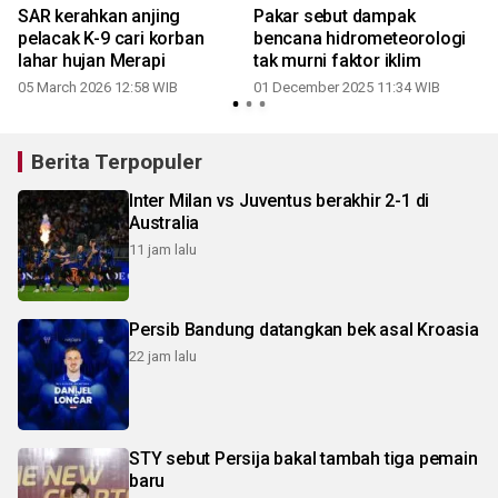
SAR kerahkan anjing
Pakar sebut dampak
pelacak K-9 cari korban
bencana hidrometeorologi
lahar hujan Merapi
tak murni faktor iklim
05 March 2026 12:58 WIB
01 December 2025 11:34 WIB
Berita Terpopuler
Inter Milan vs Juventus berakhir 2-1 di
Australia
11 jam lalu
Persib Bandung datangkan bek asal Kroasia
22 jam lalu
STY sebut Persija bakal tambah tiga pemain
baru