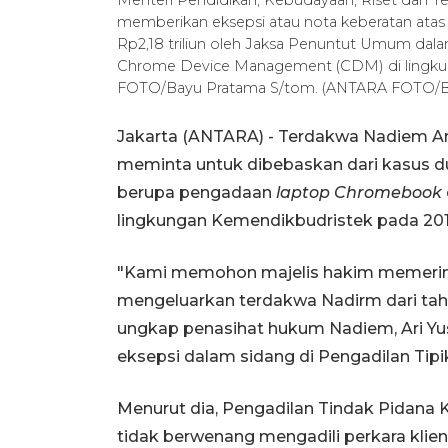
memberikan eksepsi atau nota keberatan atas
Rp2,18 triliun oleh Jaksa Penuntut Umum da
Chrome Device Management (CDM) di lingku
FOTO/Bayu Pratama S/tom. (ANTARA FOTO/
Jakarta (ANTARA) - Terdakwa Nadiem An
meminta untuk dibebaskan dari kasus du
berupa pengadaan
laptop Chromebook
lingkungan Kemendikbudristek pada 20
"Kami memohon majelis hakim memerin
mengeluarkan terdakwa Nadirm dari taha
ungkap penasihat hukum Nadiem, Ari Yu
eksepsi dalam sidang di Pengadilan Tipi
Menurut dia, Pengadilan Tindak Pidana 
tidak berwenang mengadili perkara klie