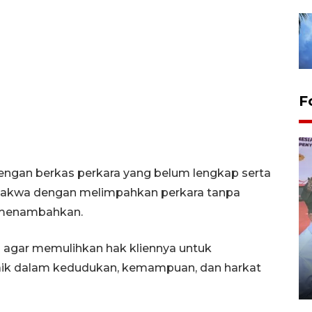
F
engan berkas perkara yang belum lengkap serta
rdakwa dengan melimpahkan perkara tanpa
a menambahkan.
Distribusi logistik pemilu
m agar memulihkan hak kliennya untuk
gunakan mobil jenazah
aik dalam kedudukan, kemampuan, dan harkat
08 February 2024 15:30 WIB, 2024