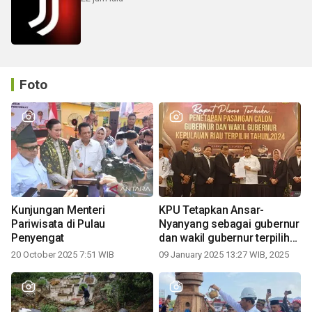
Foto
Kunjungan Menteri
KPU Tetapkan Ansar-
Pariwisata di Pulau
Nyanyang sebagai gubernur
Penyengat
dan wakil gubernur terpilih
periode 2025-2030
20 October 2025 7:51 WIB
09 January 2025 13:27 WIB, 2025