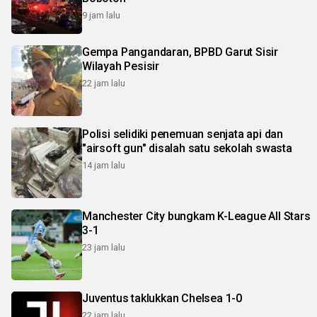
9 jam lalu
Gempa Pangandaran, BPBD Garut Sisir
Wilayah Pesisir
22 jam lalu
Polisi selidiki penemuan senjata api dan
"airsoft gun" disalah satu sekolah swasta
14 jam lalu
Manchester City bungkam K-League All Stars
3-1
23 jam lalu
Juventus taklukkan Chelsea 1-0
22 jam lalu