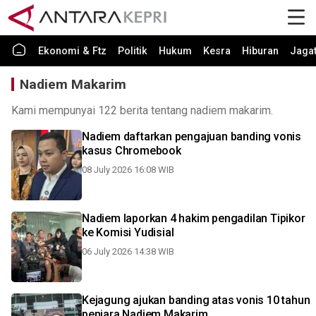
Ekonomi & Ftz
Politik
Hukum
Kesra
Hiburan
Jaga
Nadiem Makarim
Kami mempunyai 122 berita tentang nadiem makarim.
Nadiem daftarkan pengajuan banding vonis
kasus Chromebook
08 July 2026 16:08 WIB
Nadiem laporkan 4 hakim pengadilan Tipikor
ke Komisi Yudisial
06 July 2026 14:38 WIB
Kejagung ajukan banding atas vonis 10 tahun
penjara Nadiem Makarim