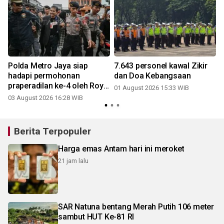
Polda Metro Jaya siap
7.643 personel kawal Zikir
hadapi permohonan
dan Doa Kebangsaan
N
praperadilan ke-4 oleh Roy
01 August 2026 15:33 WIB
Suryo
03 August 2026 16:28 WIB
2
Berita Terpopuler
Harga emas Antam hari ini meroket
21 jam lalu
SAR Natuna bentang Merah Putih 106 meter
sambut HUT Ke-81 RI