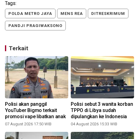
Tags:
POLDA METRO JAYA
MENS REA
DITRESKRIMUM
PANDJI PRAGIWAKSONO
Terkait
Polisi akan panggil
Polisi sebut 3 wanita korban
YouTuber Bigmo terkait
TPPO di Libya sudah
promosi vape libatkan anak
dipulangkan ke Indonesia
07 August 2026 17:50 WIB
04 August 2026 15:33 WIB
2