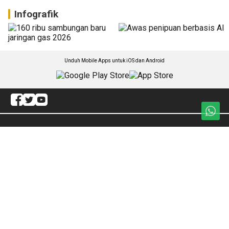
Infografik
Unduh Mobile Apps untuk iOS dan Android
Jelajahi ANTARA News Kepri
Ekonomi & Ftz
Rasa Kepri
Politik
Olahraga
Hukum
Artikel
Kesra
Redaksi
Hiburan
ANTARA Foto
Jagat
BrandA
Nasional
RSS