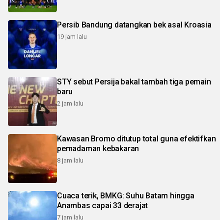
Persib Bandung datangkan bek asal Kroasia
19 jam lalu
STY sebut Persija bakal tambah tiga pemain
baru
2 jam lalu
Kawasan Bromo ditutup total guna efektifkan
pemadaman kebakaran
8 jam lalu
Cuaca terik, BMKG: Suhu Batam hingga
Anambas capai 33 derajat
7 jam lalu