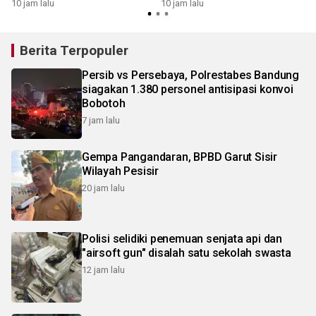
geopark
10 jam lalu
10 jam lalu
1
Berita Terpopuler
Persib vs Persebaya, Polrestabes Bandung
siagakan 1.380 personel antisipasi konvoi
Bobotoh
7 jam lalu
Gempa Pangandaran, BPBD Garut Sisir
Wilayah Pesisir
20 jam lalu
Polisi selidiki penemuan senjata api dan
"airsoft gun" disalah satu sekolah swasta
12 jam lalu