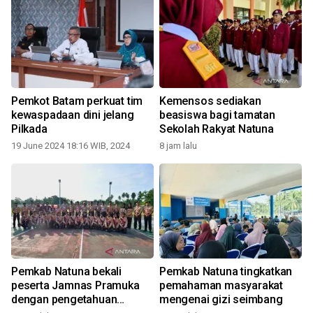
Pemkot Batam perkuat tim
Kemensos sediakan
kewaspadaan dini jelang
beasiswa bagi tamatan
Pilkada
Sekolah Rakyat Natuna
19 June 2024 18:16 WIB, 2024
8 jam lalu
1
Pemkab Natuna bekali
Pemkab Natuna tingkatkan
peserta Jamnas Pramuka
pemahaman masyarakat
dengan pengetahuan
mengenai gizi seimbang