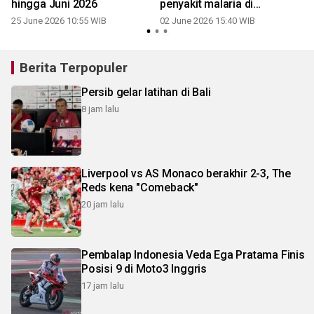
hingga Juni 2026
penyakit malaria di
Senggarang
25 June 2026 10:55 WIB
02 June 2026 15:40 WIB
Berita Terpopuler
Persib gelar latihan di Bali
8 jam lalu
Liverpool vs AS Monaco berakhir 2-3, The
Reds kena "Comeback"
20 jam lalu
Pembalap Indonesia Veda Ega Pratama Finis
Posisi 9 di Moto3 Inggris
17 jam lalu