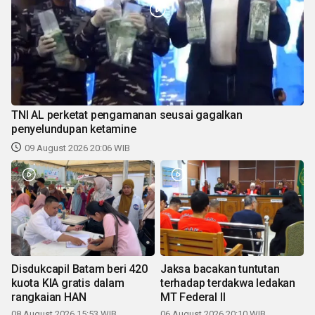
TNI AL perketat pengamanan seusai gagalkan
penyelundupan ketamine
09 August 2026 20:06 WIB
Disdukcapil Batam beri 420
Jaksa bacakan tuntutan
kuota KIA gratis dalam
terhadap terdakwa ledakan
rangkaian HAN
MT Federal II
08 August 2026 15:53 WIB
06 August 2026 20:10 WIB