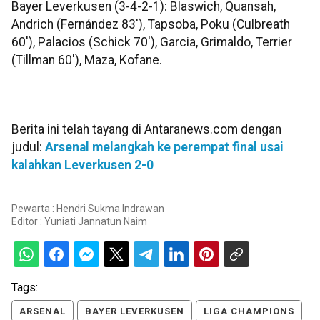
Bayer Leverkusen (3-4-2-1): Blaswich, Quansah,
Andrich (Fernández 83'), Tapsoba, Poku (Culbreath
60'), Palacios (Schick 70'), Garcia, Grimaldo, Terrier
(Tillman 60'), Maza, Kofane.
Berita ini telah tayang di Antaranews.com dengan
judul:
Arsenal melangkah ke perempat final usai
kalahkan Leverkusen 2-0
Pewarta : Hendri Sukma Indrawan
Editor :
Yuniati Jannatun Naim
Tags:
ARSENAL
BAYER LEVERKUSEN
LIGA CHAMPIONS