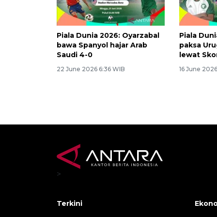
Piala Dunia 2026: Oyarzabal
Piala Duni
bawa Spanyol hajar Arab
paksa Uru
Saudi 4-0
lewat Skor
22 June 2026 6:36 WIB
16 June 202
>
Terkini
Ekono