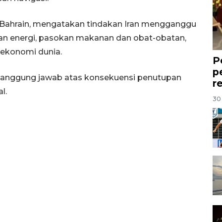
ri Bahrain, mengatakan tindakan Iran mengganggu
an energi, pasokan makanan dan obat-obatan,
ekonomi dunia.
P
p
tanggung jawab atas konsekuensi penutupan
r
l.
30 