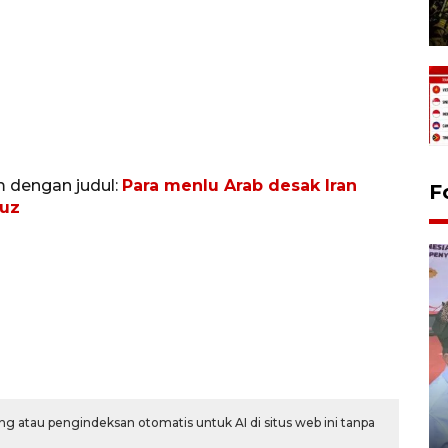
m dengan judul:
Para menlu Arab desak Iran
F
muz
Distribusi logistik pemilu
gunakan mobil jenazah
g atau pengindeksan otomatis untuk AI di situs web ini tanpa