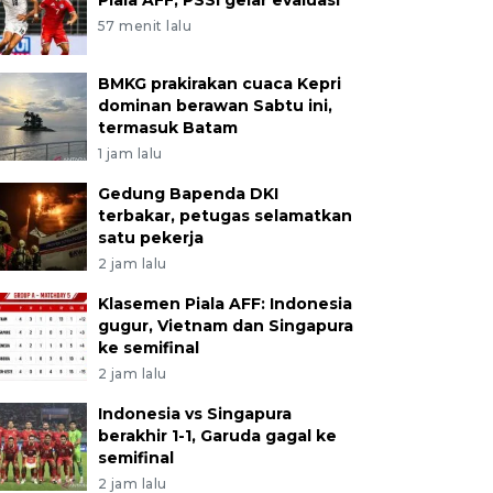
Piala AFF, PSSI gelar evaluasi
57 menit lalu
BMKG prakirakan cuaca Kepri
dominan berawan Sabtu ini,
termasuk Batam
1 jam lalu
Gedung Bapenda DKI
terbakar, petugas selamatkan
satu pekerja
2 jam lalu
Klasemen Piala AFF: Indonesia
gugur, Vietnam dan Singapura
ke semifinal
2 jam lalu
Indonesia vs Singapura
berakhir 1-1, Garuda gagal ke
semifinal
2 jam lalu