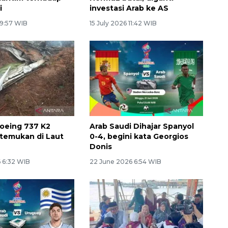
i
investasi Arab ke AS
 9:57 WIB
15 July 2026 11:42 WIB
oeing 737 K2
Arab Saudi Dihajar Spanyol
itemukan di Laut
0-4, begini kata Georgios
Donis
6 6:32 WIB
22 June 2026 6:54 WIB