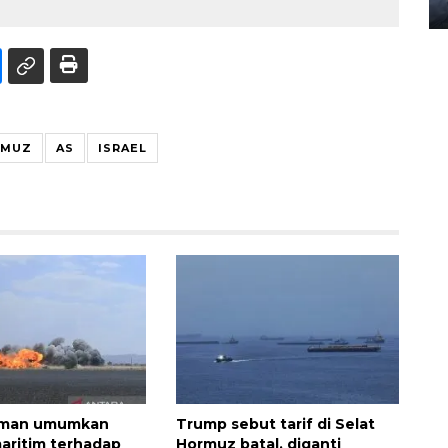
08 February 2024 15:30 WIB, 2024
RMUZ
AS
ISRAEL
aman umumkan
Trump sebut tarif di Selat
aritim terhadap
Hormuz batal, diganti