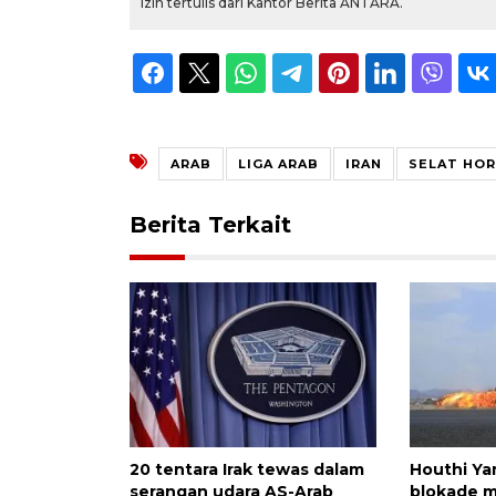
izin tertulis dari Kantor Berita ANTARA.
ARAB
LIGA ARAB
IRAN
SELAT HO
Berita Terkait
20 tentara Irak tewas dalam
Houthi Y
serangan udara AS-Arab
blokade m