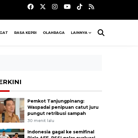
AGAT
RASA KEPRI
OLAHRAGA
LAINNYA
ERKINI
Pemkot Tanjungpinang:
Waspadai penipuan catut juru
pungut retribusi sampah
30 menit lalu
Indonesia gagal ke semifinal