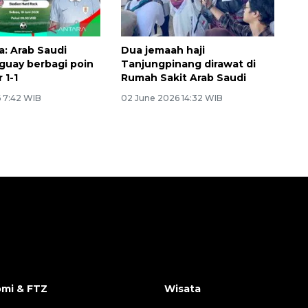
a: Arab Saudi
Dua jemaah haji
guay berbagi poin
Tanjungpinang dirawat di
 1-1
Rumah Sakit Arab Saudi
6 7:42 WIB
02 June 2026 14:32 WIB
mi & FTZ
Wisata