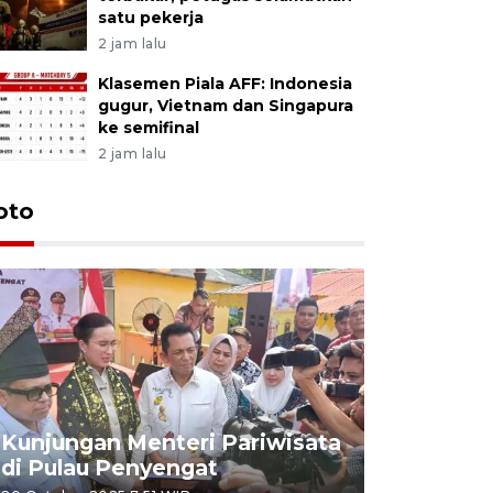
satu pekerja
2 jam lalu
Klasemen Piala AFF: Indonesia
gugur, Vietnam dan Singapura
ke semifinal
2 jam lalu
oto
KPU Teta
Nyanyang
Kunjungan Menteri Pariwisata
dan wakil
di Pulau Penyengat
periode 