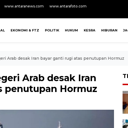
www.antaranews.com
www.antarafoto.com
NAL
EKONOMI & FTZ
POLITIK
HUKUM
KESRA
HIBURAN
J
geri Arab desak Iran bayar ganti rugi atas penutupan Hormuz
egeri Arab desak Iran
T
tas penutupan Hormuz