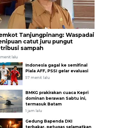
emkot Tanjungpinang: Waspadai
enipuan catut juru pungut
etribusi sampah
menit lalu
Indonesia gagal ke semifinal
Piala AFF, PSSI gelar evaluasi
57 menit lalu
BMKG prakirakan cuaca Kepri
dominan berawan Sabtu ini,
termasuk Batam
1 jam lalu
Gedung Bapenda DKI
terbakar, petugas selamatkan