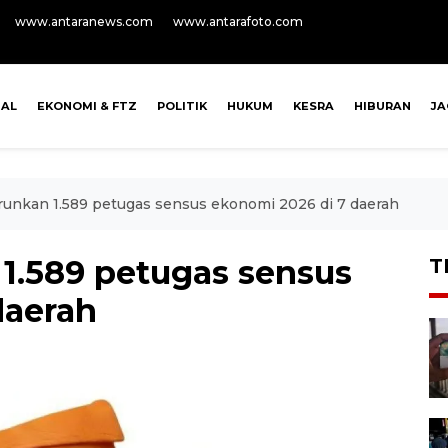
www.antaranews.com
www.antarafoto.com
NAL
EKONOMI & FTZ
POLITIK
HUKUM
KESRA
HIBURAN
J
runkan 1.589 petugas sensus ekonomi 2026 di 7 daerah
 1.589 petugas sensus
T
daerah