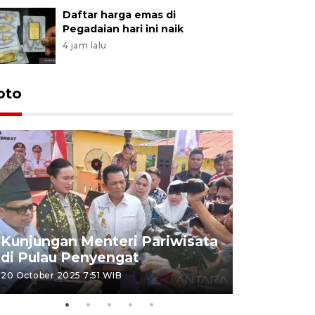
Daftar harga emas di
Pegadaian hari ini naik
4 jam lalu
oto
KPU Teta
Nyanyang
Kunjungan Menteri Pariwisata
dan wakil
di Pulau Penyengat
periode 
20 October 2025 7:51 WIB
09 January 20