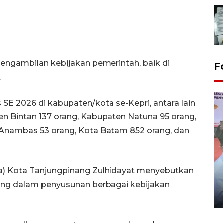
pengambilan kebijakan pemerintah, baik di
F
.
E 2026 di kabupaten/kota se-Kepri, antara lain
n Bintan 137 orang, Kabupaten Natuna 95 orang,
Anambas 53 orang, Kota Batam 852 orang, dan
Distribusi logistik pemilu
kda) Kota Tanjungpinang Zulhidayat menyebutkan
gunakan mobil jenazah
ting dalam penyusunan berbagai kebijakan
08 February 2024 15:30 WIB, 2024