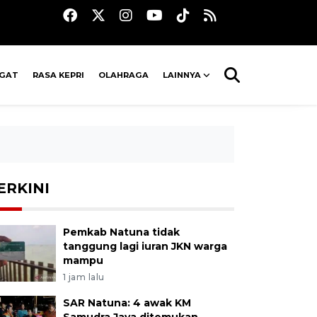
AGAT
RASA KEPRI
OLAHRAGA
LAINNYA
ERKINI
Pemkab Natuna tidak
tanggung lagi iuran JKN warga
mampu
1 jam lalu
SAR Natuna: 4 awak KM