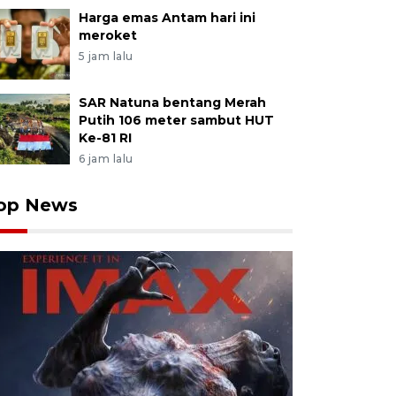
Harga emas Antam hari ini
meroket
5 jam lalu
SAR Natuna bentang Merah
Putih 106 meter sambut HUT
Ke-81 RI
6 jam lalu
op News