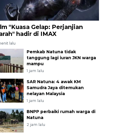
ilm "Kuasa Gelap: Perjanjian
arah" hadir di IMAX
enit lalu
Pemkab Natuna tidak
tanggung lagi iuran JKN warga
mampu
1 jam lalu
SAR Natuna: 4 awak KM
Samudra Jaya ditemukan
nelayan Malaysia
1 jam lalu
BNPP perbaiki rumah warga di
Natuna
2 jam lalu