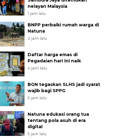
Samudra Jaya ditemukan
nelayan Malaysia
1 jam lalu
BNPP perbaiki rumah warga di
Natuna
2 jam lalu
Daftar harga emas di
Pegadaian hari ini naik
4 jam lalu
BGN tegaskan SLHS jadi syarat
wajib bagi SPPG
5 jam lalu
Natuna edukasi orang tua
tentang pola asuh di era
digital
5 jam lalu