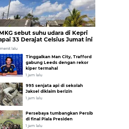
MKG sebut suhu udara di Kepri
apai 33 Derajat Celsius Jumat ini
menit lalu
Tinggalkan Man City, Trafford
gabung Leeds dengan rekor
kiper termahal
1 jam lalu
995 senjata api di sekolah
Jaksel diklaim berizin
1 jam lalu
Persebaya tumbangkan Persib
di final Piala Presiden
1 jam lalu