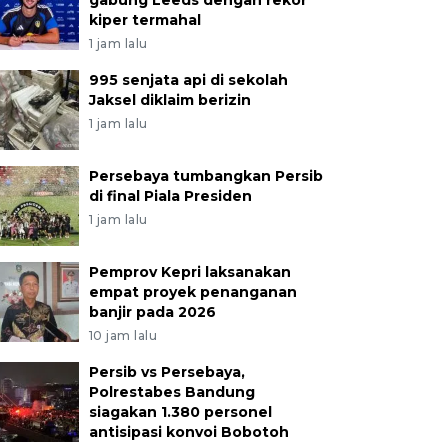
gabung Leeds dengan rekor
kiper termahal
1 jam lalu
995 senjata api di sekolah
Jaksel diklaim berizin
1 jam lalu
Persebaya tumbangkan Persib
di final Piala Presiden
1 jam lalu
Pemprov Kepri laksanakan
empat proyek penanganan
banjir pada 2026
10 jam lalu
Persib vs Persebaya,
Polrestabes Bandung
siagakan 1.380 personel
antisipasi konvoi Bobotoh