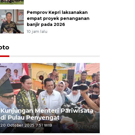
Pemprov Kepri laksanakan
empat proyek penanganan
banjir pada 2026
10 jam lalu
oto
KPU Teta
Nyanyang
Kunjungan Menteri Pariwisata
dan wakil
di Pulau Penyengat
periode 
20 October 2025 7:51 WIB
09 January 20