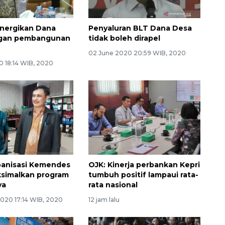
nergikan Dana
Penyaluran BLT Dana Desa
gan pembangunan
tidak boleh dirapel
02 June 2020 20:59 WIB, 2020
0 18:14 WIB, 2020
banisasi Kemendes
OJK: Kinerja perbankan Kepri
simalkan program
tumbuh positif lampaui rata-
ya
rata nasional
2020 17:14 WIB, 2020
12 jam lalu