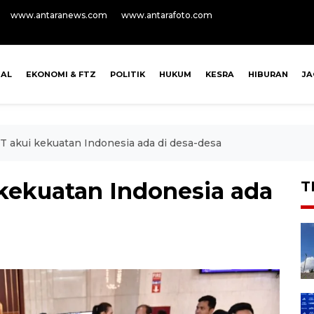
www.antaranews.com
www.antarafoto.com
NAL
EKONOMI & FTZ
POLITIK
HUKUM
KESRA
HIBURAN
J
akui kekuatan Indonesia ada di desa-desa
kekuatan Indonesia ada
T