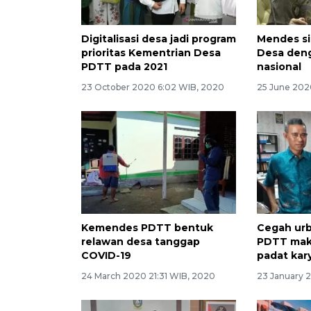
Digitalisasi desa jadi program
Mendes si
prioritas Kementrian Desa
Desa den
PDTT pada 2021
nasional
23 October 2020 6:02 WIB, 2020
25 June 202
Kemendes PDTT bentuk
Cegah ur
relawan desa tanggap
PDTT mak
COVID-19
padat kar
24 March 2020 21:31 WIB, 2020
23 January 