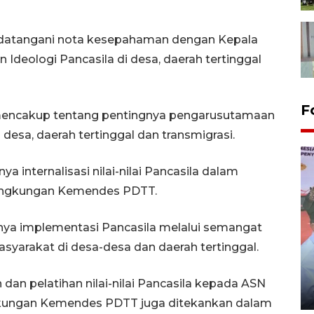
datangani nota kesepahaman dengan Kepala
deologi Pancasila di desa, daerah tertinggal
F
mencakup tentang pentingnya pengarusutamaan
desa, daerah tertinggal dan transmigrasi.
ya internalisasi nilai-nilai Pancasila dalam
 lingkungan Kemendes PDTT.
nya implementasi Pancasila melalui semangat
arakat di desa-desa dan daerah tertinggal.
Distribusi logistik pemilu
gunakan mobil jenazah
dan pelatihan nilai-nilai Pancasila kepada ASN
08 February 2024 15:30 WIB, 2024
gkungan Kemendes PDTT juga ditekankan dalam