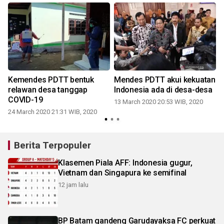
Kemendes PDTT bentuk
Mendes PDTT akui kekuatan
relawan desa tanggap
Indonesia ada di desa-desa
COVID-19
13 March 2020 20:53 WIB, 2020
4
24 March 2020 21:31 WIB, 2020
0
Berita Terpopuler
Klasemen Piala AFF: Indonesia gugur,
Vietnam dan Singapura ke semifinal
12 jam lalu
BP Batam gandeng Garudayaksa FC perkuat