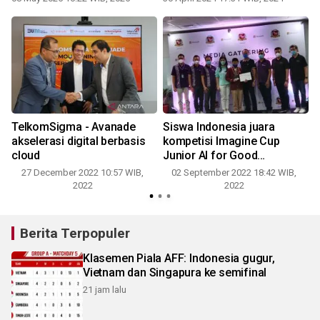
TelkomSigma - Avanade
Siswa Indonesia juara
M
akselerasi digital berbasis
kompetisi Imagine Cup
cloud
Junior AI for Good
0
Challenge 2022
27 December 2022 10:57 WIB,
02 September 2022 18:42 WIB,
2022
2022
Berita Terpopuler
Klasemen Piala AFF: Indonesia gugur,
Vietnam dan Singapura ke semifinal
21 jam lalu