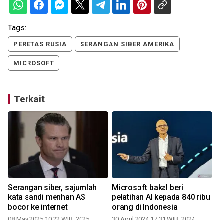
Tags:
PERETAS RUSIA
SERANGAN SIBER AMERIKA
MICROSOFT
Terkait
Serangan siber, sajumlah
Microsoft bakal beri
kata sandi menhan AS
pelatihan AI kepada 840 ribu
bocor ke internet
orang di Indonesia
08 May 2025 10:22 WIB, 2025
30 April 2024 17:31 WIB, 2024