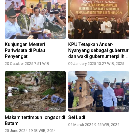
Kunjungan Menteri
KPU Tetapkan Ansar-
Pariwisata di Pulau
Nyanyang sebagai gubernur
Penyengat
dan wakil gubernur terpilih
0
periode 2025-2030
20 October 2025 7:51 WIB
09 January 2025 13:27 WIB, 2025
Makam tertimbun longsor di
Sei Ladi
Batam
04 March 2024 9:45 WIB, 2024
25 June 2024 19:53 WIB, 2024