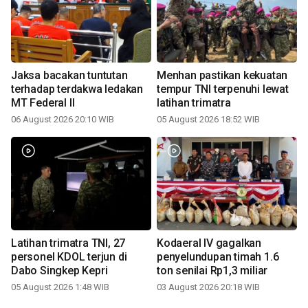
Jaksa bacakan tuntutan
Menhan pastikan kekuatan
terhadap terdakwa ledakan
tempur TNI terpenuhi lewat
MT Federal II
latihan trimatra
06 August 2026 20:10 WIB
05 August 2026 18:52 WIB
Latihan trimatra TNI, 27
Kodaeral IV gagalkan
personel KDOL terjun di
penyelundupan timah 1.6
Dabo Singkep Kepri
ton senilai Rp1,3 miliar
05 August 2026 1:48 WIB
03 August 2026 20:18 WIB