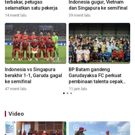
terbakar, petugas
Indonesia gugur, Vietnam
selamatkan satu pekerja
dan Singapura ke semifinal
14 menit lalu
39 menit lalu
1
Indonesia vs Singapura
BP Batam gandeng
berakhir 1-1, Garuda gagal
Garudayaksa FC perkuat
ke semifinal
pembinaan talenta sepak
bola usia dini
47 menit lalu
11 jam lalu
1
Video