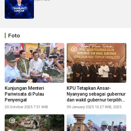
Foto
Kunjungan Menteri
KPU Tetapkan Ansar-
Pariwisata di Pulau
Nyanyang sebagai gubernur
Penyengat
dan wakil gubernur terpilih
periode 2025-2030
20 October 2025 7:51 WIB
09 January 2025 13:27 WIB, 2025