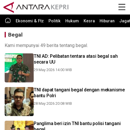
Ekonomi & Ftz
Politik
Hukum
Kesra
Hiburan
Jaga
Begal
Kami mempunyai 49 berita tentang begal.
TNI AD: Pelibatan tentara atasi begal sah
secara UU
29 May 2026 14:00 WIB
TNI dapat tangani begal dengan mekanisme
bantu Polri
28 May 2026 20:08 WIB
Panglima beri izin TNI bantu polisi tangani
begal