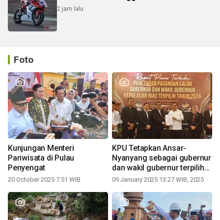
2 jam lalu
Foto
Kunjungan Menteri
KPU Tetapkan Ansar-
Pariwisata di Pulau
Nyanyang sebagai gubernur
Penyengat
dan wakil gubernur terpilih
periode 2025-2030
20 October 2025 7:51 WIB
09 January 2025 13:27 WIB, 2025