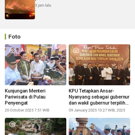
3 jam lalu
Foto
Kunjungan Menteri
KPU Tetapkan Ansar-
Pariwisata di Pulau
Nyanyang sebagai gubernur
Penyengat
dan wakil gubernur terpilih
periode 2025-2030
20 October 2025 7:51 WIB
09 January 2025 13:27 WIB, 2025