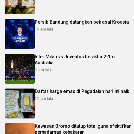
Persib Bandung datangkan bek asal Kroasia
15 jam lalu
Inter Milan vs Juventus berakhir 2-1 di
Australia
3 jam lalu
Daftar harga emas di Pegadaian hari ini naik
22 jam lalu
Kawasan Bromo ditutup total guna efektifkan
pemadaman kebakaran