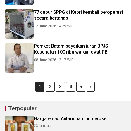
77 dapur SPPG di Kepri kembali beroperasi
secara bertahap
12 June 2026 14:29 WIB
Pemkot Batam bayarkan iuran BPJS
Kesehatan 100 ribu warga lewat PBI
08 June 2026 12:17 WIB
1
2
3
4
5
Terpopuler
Harga emas Antam hari ini meroket
23 jam lalu