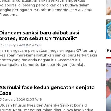
bersama Konsulat Amerika Serikat memperkuat
kolaborasi di bidang pendidikan dan budaya dalam
rangka peringatan 250 tahun kemerdekaan AS, atau
Freedom ...
Diancam sanksi baru akibat aksi
protes, Iran sebut G7 "munafik"
17 January 2026 15:43 WIB
F
Iran mengecam pernyataan negara-negara G7 tentang
kesiapan merekamenjatuhkan sanksi baru terkait aksi
protes yang melanda negara itu. Kecaman itu
disampaikan Kementerian Luar Negeri (Kemlu) ...
AS mulai fase kedua gencatan senjata
Gaza
15 January 2026 12:03 WIB
Distribusi logistik pemilu
Utusan khusus Presiden Amerika Serikat Donald
gunakan mobil jenazah
Trump, Rabu, mengumumkan dimulainya fase kedua