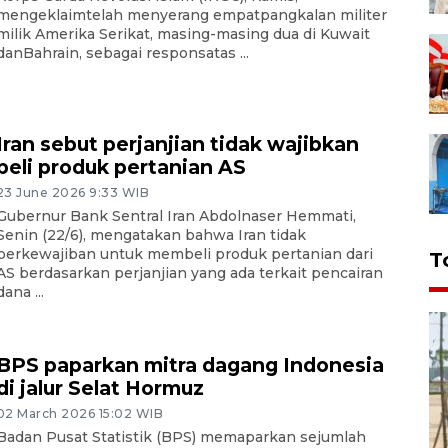
mengeklaimtelah menyerang empatpangkalan militer
milik Amerika Serikat, masing-masing dua di Kuwait
danBahrain, sebagai responsatas ...
Iran sebut perjanjian tidak wajibkan
beli produk pertanian AS
23 June 2026 9:33 WIB
Gubernur Bank Sentral Iran Abdolnaser Hemmati,
Senin (22/6), mengatakan bahwa Iran tidak
berkewajiban untuk membeli produk pertanian dari
T
AS berdasarkan perjanjian yang ada terkait pencairan
dana ...
BPS paparkan mitra dagang Indonesia
di jalur Selat Hormuz
02 March 2026 15:02 WIB
Badan Pusat Statistik (BPS) memaparkan sejumlah