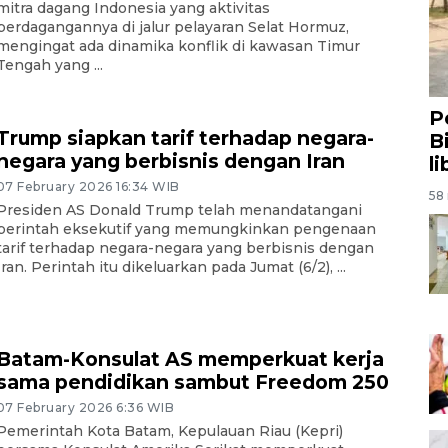
mitra dagang Indonesia yang aktivitas
perdagangannya di jalur pelayaran Selat Hormuz,
mengingat ada dinamika konflik di kawasan Timur
Tengah yang ...
P
Trump siapkan tarif terhadap negara-
B
negara yang berbisnis dengan Iran
l
07 February 2026 16:34 WIB
58 
Presiden AS Donald Trump telah menandatangani
perintah eksekutif yang memungkinkan pengenaan
tarif terhadap negara-negara yang berbisnis dengan
Iran. Perintah itu dikeluarkan pada Jumat (6/2), ...
Batam-Konsulat AS memperkuat kerja
sama pendidikan sambut Freedom 250
07 February 2026 6:36 WIB
Pemerintah Kota Batam, Kepulauan Riau (Kepri)