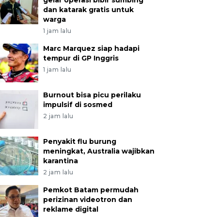
gelar operasi bibir sumbing
dan katarak gratis untuk
warga
1 jam lalu
Marc Marquez siap hadapi
tempur di GP Inggris
1 jam lalu
Burnout bisa picu perilaku
impulsif di sosmed
2 jam lalu
Penyakit flu burung
meningkat, Australia wajibkan
karantina
2 jam lalu
Pemkot Batam permudah
perizinan videotron dan
reklame digital