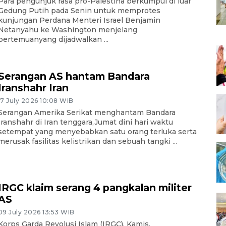
Para pengunjuk rasa pro-Palestina berkumpul di luar
Gedung Putih pada Senin untuk memprotes
kunjungan Perdana Menteri Israel Benjamin
Netanyahu ke Washington menjelang
pertemuanyang dijadwalkan ...
Serangan AS hantam Bandara
Iranshahr Iran
17 July 2026 10:08 WIB
Serangan Amerika Serikat menghantam Bandara
Iranshahr di Iran tenggara,Jumat dini hari waktu
setempat yang menyebabkan satu orang terluka serta
merusak fasilitas kelistrikan dan sebuah tangki ...
IRGC klaim serang 4 pangkalan militer
AS
09 July 2026 13:53 WIB
Korps Garda Revolusi Islam (IRGC), Kamis,