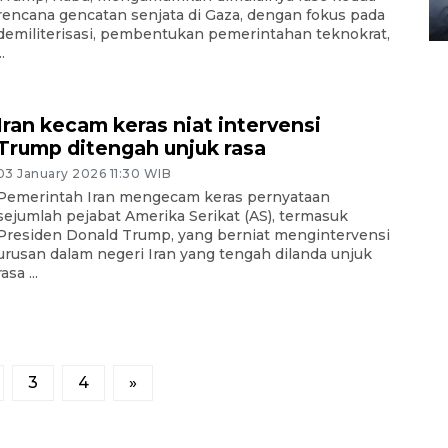
rencana gencatan senjata di Gaza, dengan fokus pada
08 February 2024 15:30 WIB, 2024
demiliterisasi, pembentukan pemerintahan teknokrat,
..
Iran kecam keras niat intervensi
Trump ditengah unjuk rasa
03 January 2026 11:30 WIB
Pemerintah Iran mengecam keras pernyataan
sejumlah pejabat Amerika Serikat (AS), termasuk
Presiden Donald Trump, yang berniat mengintervensi
urusan dalam negeri Iran yang tengah dilanda unjuk
rasa ...
3
4
»