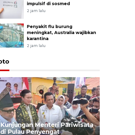
impulsif di sosmed
2 jam lalu
Penyakit flu burung
meningkat, Australia wajibkan
karantina
2 jam lalu
oto
KPU Teta
Nyanyang
Kunjungan Menteri Pariwisata
dan wakil
di Pulau Penyengat
periode 