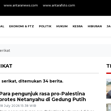
www.antaranews.com
www.antarafoto.com
NAL
EKONOMI & FTZ
POLITIK
HUKUM
KESRA
HIBURAN
J
erikat
IKAT
T
serikat, ditemukan 34 berita.
Para pengunjuk rasa pro-Palestina
protes Netanyahu di Gedung Putih
28 July 2026 15:38 WIB