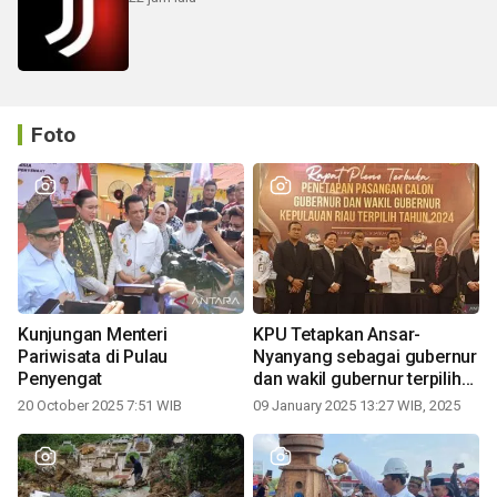
Foto
Kunjungan Menteri
KPU Tetapkan Ansar-
Pariwisata di Pulau
Nyanyang sebagai gubernur
Penyengat
dan wakil gubernur terpilih
periode 2025-2030
20 October 2025 7:51 WIB
09 January 2025 13:27 WIB, 2025