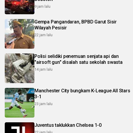
9 jam lalu
Gempa Pangandaran, BPBD Garut Sisir
Wilayah Pesisir
22 jam lalu
Polisi selidiki penemuan senjata api dan
"airsoft gun" disalah satu sekolah swasta
14 jam lalu
Manchester City bungkam K-League All Stars
3-1
23 jam lalu
Juventus taklukkan Chelsea 1-0
22 jam lalu