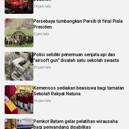
14 jam lalu
Persebaya tumbangkan Persib di final Piala
Presiden
5 jam lalu
Polisi selidiki penemuan senjata api dan
"airsoft gun" disalah satu sekolah swasta
20 jam lalu
Kemensos sediakan beasiswa bagi tamatan
Sekolah Rakyat Natuna
16 jam lalu
Pemkot Batam gelar pelatihan wirausaha
bagi penyandang disabilitas