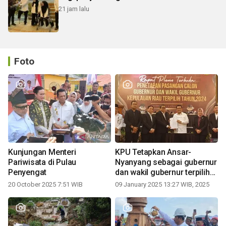
21 jam lalu
Foto
Kunjungan Menteri
KPU Tetapkan Ansar-
Pariwisata di Pulau
Nyanyang sebagai gubernur
Penyengat
dan wakil gubernur terpilih
periode 2025-2030
20 October 2025 7:51 WIB
09 January 2025 13:27 WIB, 2025