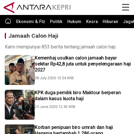
Ekonomi & Ftz
Politik
Hukum
Kesra
Hiburan
Jaga
Jamaah Calon Haji
Kami mempunyai 853 berita tentang jamaah calon haji.
Kemenhaj usulkan calon jamaah bayar
sekitar Rp42,8 juta untuk penyelengaraan haji
2027
08 July 2026 13:54 WIB
KPK duga pemilik biro Maktour berperan
dalam kasus kuota haji
25 June 2026 12:43 WIB
Korban penipuan biro umrah dan haji
Hanania bertambah 1.286 orang