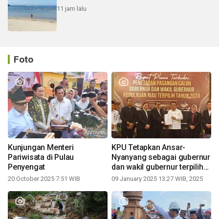
11 jam lalu
Foto
Kunjungan Menteri
KPU Tetapkan Ansar-
Pariwisata di Pulau
Nyanyang sebagai gubernur
Penyengat
dan wakil gubernur terpilih
periode 2025-2030
20 October 2025 7:51 WIB
09 January 2025 13:27 WIB, 2025