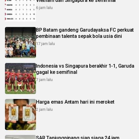
Vietnam dan Singapura ke semifinal
6 jam lalu
BP Batam gandeng Garudayaksa FC perkuat
pembinaan talenta sepak bola usia dini
17 jam lalu
Indonesia vs Singapura berakhir 1-1, Garuda
gagal ke semifinal
7 jam lalu
Harga emas Antam hari ini meroket
2 jam lalu
SAR Tanjungpinang siap siaga 24 jam