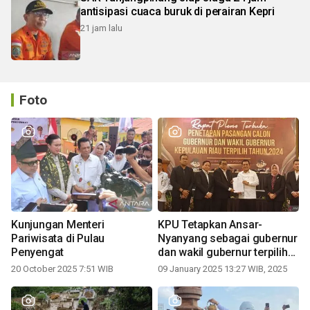
antisipasi cuaca buruk di perairan Kepri
21 jam lalu
Foto
Kunjungan Menteri
KPU Tetapkan Ansar-
Pariwisata di Pulau
Nyanyang sebagai gubernur
Penyengat
dan wakil gubernur terpilih
periode 2025-2030
20 October 2025 7:51 WIB
09 January 2025 13:27 WIB, 2025