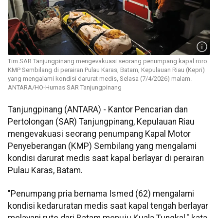
Tim SAR Tanjungpinang mengevakuasi seorang penumpang kapal roro
KMP Sembilang di perairan Pulau Karas, Batam, Kepulauan Riau (Kepri)
yang mengalami kondisi darurat medis, Selasa (7/4/2026) malam.
ANTARA/HO-Humas SAR Tanjungpinang
Tanjungpinang (ANTARA) - Kantor Pencarian dan
Pertolongan (SAR) Tanjungpinang, Kepulauan Riau
mengevakuasi seorang penumpang Kapal Motor
Penyeberangan (KMP) Sembilang yang mengalami
kondisi darurat medis saat kapal berlayar di perairan
Pulau Karas, Batam.
"Penumpang pria bernama Ismed (62) mengalami
kondisi kedaruratan medis saat kapal tengah berlayar
melayani rute dari Batam menuju Kuala Tungkal," kata