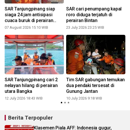
g
SAR Tanjungpinang siap
SAR cari penumpang kapal
siaga 24 jam antisipasi
roro diduga terjatuh di
cuaca buruk di perairan
perairan Bintan
Kepri
07 August 2026 15:10 WIB
23 July 2026 23:25 WIB
0
SAR Tanjungpinang cari 2
Tim SAR gabungan temukan
nelayan hilang di perairan
dua pendaki tersesat di
utara Bangka
Gunung Jantan
12 July 2026 18:43 WIB
10 July 2026 9:18 WIB
Berita Terpopuler
Klasemen Piala AFF: Indonesia gugur,