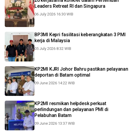
26 kerjasama konkret dalam Pertemuan
Leaders Retreat RI dan Singapura
06 July 2026 16:30 WIB
BP3MI Kepri fasilitasi keberangkatan 3 PMI
kerja di Malaysia
05 July 2026 8:32 WIB
KP2MI KJRI Johor Bahru pastikan pelayanan
deportan di Batam optimal
09 June 2026 14:22 WIB
KP2MI resmikan helpdesk perkuat
perlindungan dan pelayanan PMI di
Pelabuhan Batam
09 June 2026 13:37 WIB