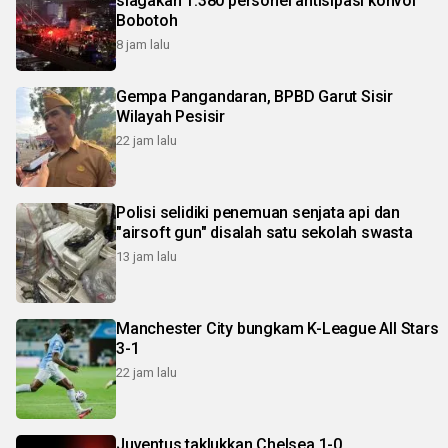
siagakan 1.380 personel antisipasi konvoi
Bobotoh
8 jam lalu
Gempa Pangandaran, BPBD Garut Sisir
Wilayah Pesisir
22 jam lalu
Polisi selidiki penemuan senjata api dan
"airsoft gun" disalah satu sekolah swasta
13 jam lalu
Manchester City bungkam K-League All Stars
3-1
22 jam lalu
Juventus taklukkan Chelsea 1-0