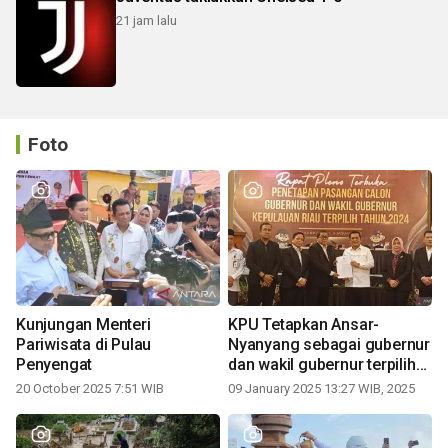
21 jam lalu
Foto
Kunjungan Menteri
KPU Tetapkan Ansar-
Pariwisata di Pulau
Nyanyang sebagai gubernur
Penyengat
dan wakil gubernur terpilih
periode 2025-2030
20 October 2025 7:51 WIB
09 January 2025 13:27 WIB, 2025