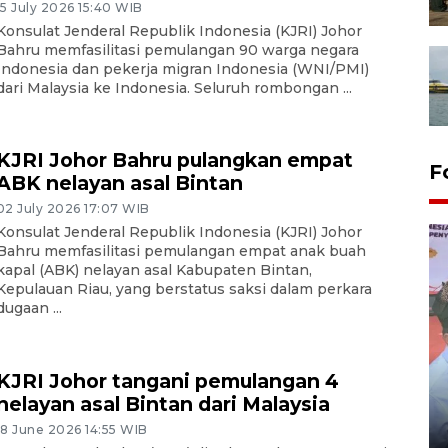
15 July 2026 15:40 WIB
Konsulat Jenderal Republik Indonesia (KJRI) Johor
Bahru memfasilitasi pemulangan 90 warga negara
Indonesia dan pekerja migran Indonesia (WNI/PMI)
dari Malaysia ke Indonesia. Seluruh rombongan ...
KJRI Johor Bahru pulangkan empat
F
ABK nelayan asal Bintan
02 July 2026 17:07 WIB
Konsulat Jenderal Republik Indonesia (KJRI) Johor
Bahru memfasilitasi pemulangan empat anak buah
kapal (ABK) nelayan asal Kabupaten Bintan,
Kepulauan Riau, yang berstatus saksi dalam perkara
dugaan ...
KJRI Johor tangani pemulangan 4
Distribusi logistik pemilu
nelayan asal Bintan dari Malaysia
gunakan mobil jenazah
18 June 2026 14:55 WIB
08 February 2024 15:30 WIB, 2024