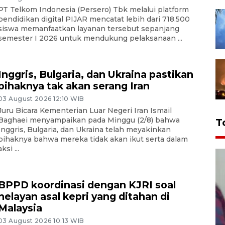
PT Telkom Indonesia (Persero) Tbk melalui platform
pendidikan digital PIJAR mencatat lebih dari 718.500
siswa memanfaatkan layanan tersebut sepanjang
semester I 2026 untuk mendukung pelaksanaan ...
Inggris, Bulgaria, dan Ukraina pastikan
pihaknya tak akan serang Iran
03 August 2026 12:10 WIB
Juru Bicara Kementerian Luar Negeri Iran Ismail
Baghaei menyampaikan pada Minggu (2/8) bahwa
T
Inggris, Bulgaria, dan Ukraina telah meyakinkan
pihaknya bahwa mereka tidak akan ikut serta dalam
aksi ...
BPPD koordinasi dengan KJRI soal
nelayan asal kepri yang ditahan di
Malaysia
03 August 2026 10:13 WIB