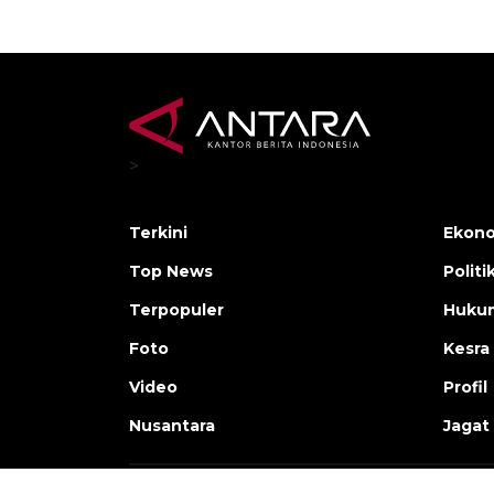
>
Terkini
Ekono
Top News
Politi
Terpopuler
Huku
Foto
Kesra
Video
Profil
Nusantara
Jagat