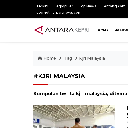
Terkini
Terpopuler
Top News
Tentang Kami
otomotif.antaranews.com
HOME
NASIO
Home
Tag
Kjri Malaysia
#KJRI MALAYSIA
Kumpulan berita kjri malaysia, ditemu