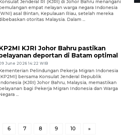
Konsulat Jenderal RI (KJRI) di Johor Bahru menangani
pemulangan empat nelayan warga negara Indonesia
(WNI) asal Bintan, Kepulauan Riau, setelah mereka
dibebaskan otoritas Malaysia. Dalam ...
KP2MI KJRI Johor Bahru pastikan
pelayanan deportan di Batam optimal
09 June 2026 14:22 WIB
Kementerian Pelindungan Pekerja Migran Indonesia
(KP2MI) bersama Konsulat Jenderal Republik
Indonesia (KJRI) Johor Bahru, Malaysia, memastikan
pelayanan bagi Pekerja Migran Indonesia dan Warga
Negara ...
6
7
8
9
10
»