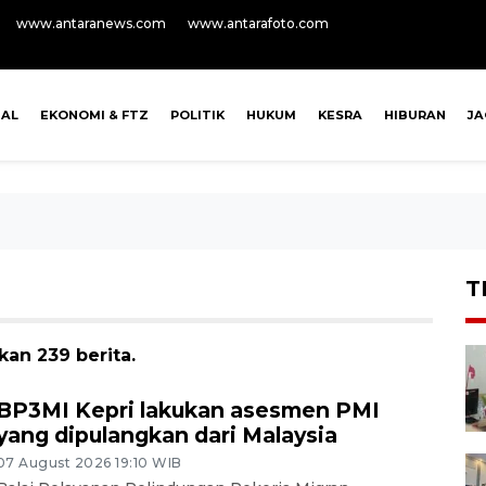
www.antaranews.com
www.antarafoto.com
NAL
EKONOMI & FTZ
POLITIK
HUKUM
KESRA
HIBURAN
J
T
kan 239 berita.
BP3MI Kepri lakukan asesmen PMI
yang dipulangkan dari Malaysia
07 August 2026 19:10 WIB