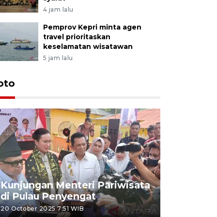
4 jam lalu
Pemprov Kepri minta agen
travel prioritaskan
keselamatan wisatawan
5 jam lalu
oto
KPU Teta
Nyanyang
Kunjungan Menteri Pariwisata
dan wakil
di Pulau Penyengat
periode 
20 October 2025 7:51 WIB
09 January 20