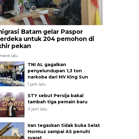
migrasi Batam gelar Paspor
erdeka untuk 204 pemohon di
khir pekan
menit lalu
TNI AL gagalkan
penyelundupan 1,3 ton
narkoba dari MV King Sun
1 jam lalu
STY sebut Persija bakal
tambah tiga pemain baru
3 jam lalu
Iran tegaskan tidak buka Selat
Hormuz sampai AS penuhi
syarat