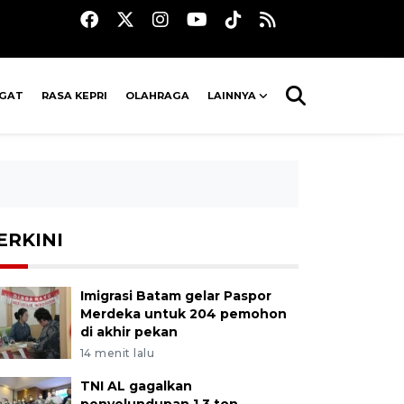
AGAT
RASA KEPRI
OLAHRAGA
LAINNYA
ERKINI
Imigrasi Batam gelar Paspor
Merdeka untuk 204 pemohon
di akhir pekan
14 menit lalu
TNI AL gagalkan