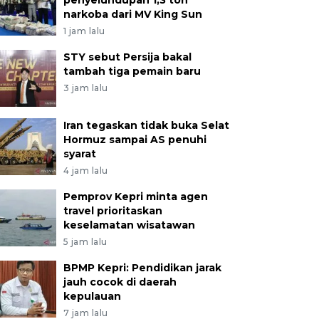
penyelundupan 1,3 ton
narkoba dari MV King Sun
1 jam lalu
STY sebut Persija bakal
tambah tiga pemain baru
3 jam lalu
Iran tegaskan tidak buka Selat
Hormuz sampai AS penuhi
syarat
4 jam lalu
Pemprov Kepri minta agen
travel prioritaskan
keselamatan wisatawan
5 jam lalu
BPMP Kepri: Pendidikan jarak
jauh cocok di daerah
kepulauan
7 jam lalu