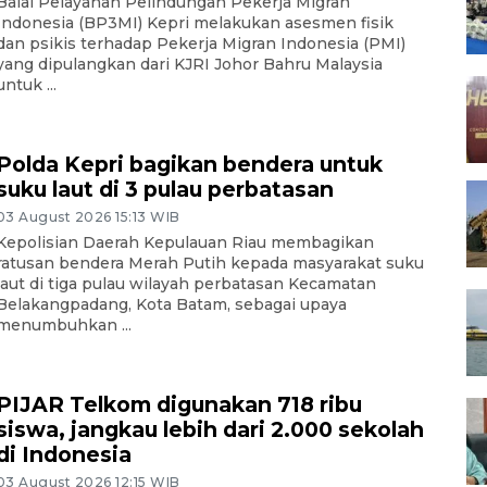
Balai Pelayanan Pelindungan Pekerja Migran
Indonesia (BP3MI) Kepri melakukan asesmen fisik
dan psikis terhadap Pekerja Migran Indonesia (PMI)
yang dipulangkan dari KJRI Johor Bahru Malaysia
untuk ...
Polda Kepri bagikan bendera untuk
suku laut di 3 pulau perbatasan
03 August 2026 15:13 WIB
Kepolisian Daerah Kepulauan Riau membagikan
ratusan bendera Merah Putih kepada masyarakat suku
laut di tiga pulau wilayah perbatasan Kecamatan
Belakangpadang, Kota Batam, sebagai upaya
menumbuhkan ...
PIJAR Telkom digunakan 718 ribu
siswa, jangkau lebih dari 2.000 sekolah
di Indonesia
03 August 2026 12:15 WIB