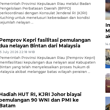
Pemerintah Provinsi Kepulauan Riau melalui Badan
Pengelolaan Perbatasan Daerah (BPPD)
berkoordinasi dengan Konsulat Jenderal RI (KJRI)
Kuching untuk menelusuri keberadaan dan kondisi
sejumlah nelayan ...
I
M
a
Pemprov Kepri fasilitasi pemulangan
14 
dua nelayan Bintan dari Malaysia
15 July 2026 22:18 WIB
Pemerintah Provinsi Kepulauan Riau (Pemprov Kepri)
memfasilitasi kepulangan dua nelayan asal Kabupaten
Bintan yang telah menyelesaikan proses hukum di
Malaysia akibat melanggar batas wilayah perairan ...
Hadiah HUT RI, KJRI Johor biayai
pemulangan 90 WNI dan PMI ke
Batam