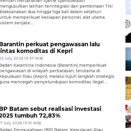
Menteri Pertahanan Sjafrie Sjamsoeddin
mengusulkan latihan terintegrasi dan pembinaan TNI
dilaksanakan dua hingga tiga kali dalam setahun
untuk memperkuat kesiapan personel, alat utama
sistem senjata ...
Barantin perkuat pengawasan lalu
lintas komoditas di Kepri
23 July 2026 19:37 WIB
Badan Karantina Indonesia (Barantin) memperkuat
pengawasan di wilayah perbatasan, terutama di
Kepulauan Riau (Kepri), melalui tujuh langkah strategis
guna mencegah penyelundupan komoditas ilegal ...
BP Batam sebut realisasi investasi
2025 tumbuh 72,83%
17 July 2026 13:10 WIB
Badan Pengusahaan (BP) Batam, Kepulauan Riau