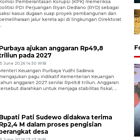
Komisi Pemberantasan Korupsi (KPK) memeriksa
politisi PDI Perjuangan Riyan Dediano (RYD) sebagai
saksi kasus dugaan suap proyek pembangunan dan
pemeliharaan jalur kereta api di lingkungan Direktorat
..
F
Purbaya ajukan anggaran Rp49,8
triliun pada 2027
15 June 2026 14:50 WIB
Menteri Keuangan Purbaya Yudhi Sadewa
mengajukan pagu indikatif Kementerian Keuangan
tahun anggaran 2027 senilai Rp49,8 triliun. Anggaran
tersebut diarahkan untuk menjaga stabilitas fiskal, ...
Distribusi logistik pemilu
Bupati Pati Sudewo didakwa terima
gunakan mobil jenazah
Rp2,4 M dalam proses pengisian
08 February 2024 15:30 WIB, 2024
perangkat desa
15 June 2026 13:47 WIB