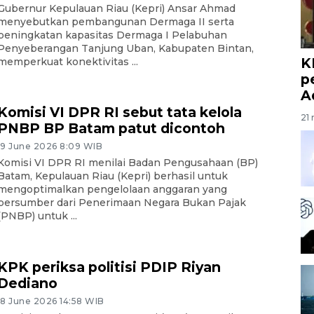
Gubernur Kepulauan Riau (Kepri) Ansar Ahmad
menyebutkan pembangunan Dermaga II serta
peningkatan kapasitas Dermaga I Pelabuhan
Penyeberangan Tanjung Uban, Kabupaten Bintan,
K
memperkuat konektivitas ...
p
A
Komisi VI DPR RI sebut tata kelola
21 
PNBP BP Batam patut dicontoh
19 June 2026 8:09 WIB
Komisi VI DPR RI menilai Badan Pengusahaan (BP)
Batam, Kepulauan Riau (Kepri) berhasil untuk
mengoptimalkan pengelolaan anggaran yang
bersumber dari Penerimaan Negara Bukan Pajak
(PNBP) untuk ...
KPK periksa politisi PDIP Riyan
Dediano
18 June 2026 14:58 WIB