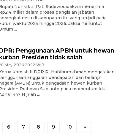
Bupati Non-aktif Pati Sudewodidakwa menerima
Rp2,4 miliar dalam proses pengisian jabatan
perangkat desa di kabupaten itu yang terjadi pada
kurun waktu 2025 hingga 2026. Jaksa Penuntut
Umum ...
DPR: Penggunaan APBN untuk hewan
kurban Presiden tidak salah
28 May 2026 20:12 WIB
Ketua Komisi III DPR RI Habiburokhman mengatakan
penggunaan anggaran pendapatan dan belanja
negara (APBN) untuk pengadaan hewan kurban
Presiden Prabowo Subianto pada momentum Idul
Adha 1447 Hijriah ...
6
7
8
9
10
»