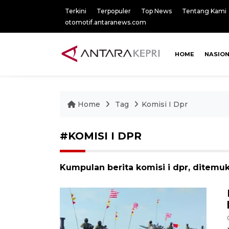
Terkini
Terpopuler
Top News
Tentang Kami
otomotif.antaranews.com
HOME
NASIO
Home
Tag
Komisi I Dpr
#KOMISI I DPR
Kumpulan berita komisi i dpr, ditemuk