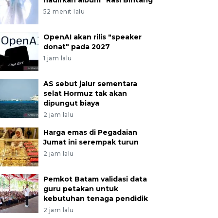
hadirkan album "Rasi Bintang"
52 menit lalu
OpenAI akan rilis "speaker
donat" pada 2027
1 jam lalu
AS sebut jalur sementara
selat Hormuz tak akan
dipungut biaya
2 jam lalu
Harga emas di Pegadaian
Jumat ini serempak turun
2 jam lalu
Pemkot Batam validasi data
guru petakan untuk
kebutuhan tenaga pendidik
2 jam lalu