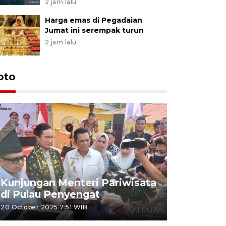
2 jam lalu
Harga emas di Pegadaian
Jumat ini serempak turun
2 jam lalu
oto
KPU Teta
Nyanyang
Kunjungan Menteri Pariwisata
dan wakil
di Pulau Penyengat
periode 
20 October 2025 7:51 WIB
09 January 20