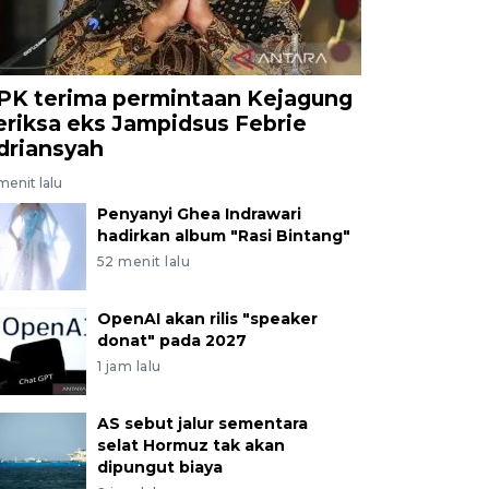
PK terima permintaan Kejagung
eriksa eks Jampidsus Febrie
driansyah
menit lalu
Penyanyi Ghea Indrawari
hadirkan album "Rasi Bintang"
52 menit lalu
OpenAI akan rilis "speaker
donat" pada 2027
1 jam lalu
AS sebut jalur sementara
selat Hormuz tak akan
dipungut biaya