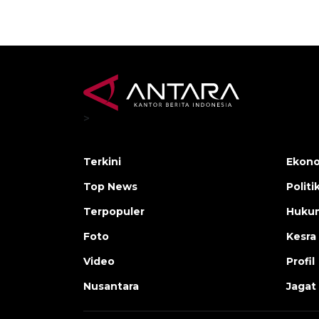
>
Terkini
Ekono
Top News
Politi
Terpopuler
Huku
Foto
Kesra
Video
Profil
Nusantara
Jagat