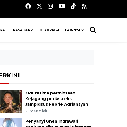
AGAT
RASA KEPRI
OLAHRAGA
LAINNYA
ERKINI
KPK terima permintaan
Kejagung periksa eks
Jampidsus Febrie Adriansyah
21 menit lalu
Penyanyi Ghea Indrawari