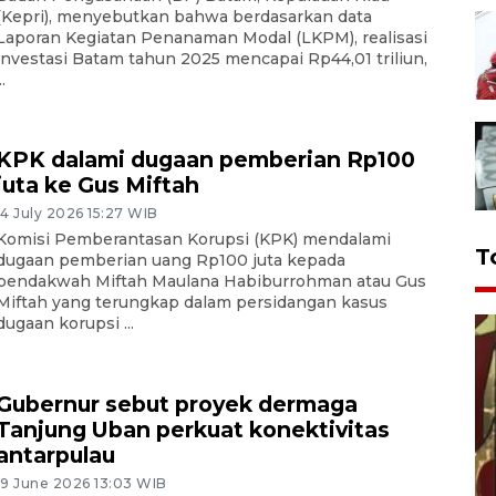
(Kepri), menyebutkan bahwa berdasarkan data
Laporan Kegiatan Penanaman Modal (LKPM), realisasi
investasi Batam tahun 2025 mencapai Rp44,01 triliun,
..
KPK dalami dugaan pemberian Rp100
juta ke Gus Miftah
14 July 2026 15:27 WIB
Komisi Pemberantasan Korupsi (KPK) mendalami
T
dugaan pemberian uang Rp100 juta kepada
pendakwah Miftah Maulana Habiburrohman atau Gus
Miftah yang terungkap dalam persidangan kasus
dugaan korupsi ...
Gubernur sebut proyek dermaga
Tanjung Uban perkuat konektivitas
antarpulau
19 June 2026 13:03 WIB