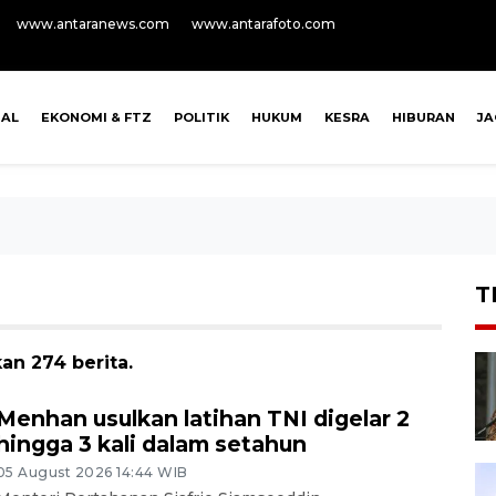
www.antaranews.com
www.antarafoto.com
NAL
EKONOMI & FTZ
POLITIK
HUKUM
KESRA
HIBURAN
J
T
an 274 berita.
Menhan usulkan latihan TNI digelar 2
hingga 3 kali dalam setahun
05 August 2026 14:44 WIB