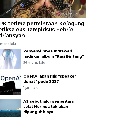
PK terima permintaan Kejagung
eriksa eks Jampidsus Febrie
driansyah
menit lalu
Penyanyi Ghea Indrawari
hadirkan album "Rasi Bintang"
56 menit lalu
OpenAI akan rilis "speaker
donat" pada 2027
1 jam lalu
AS sebut jalur sementara
selat Hormuz tak akan
dipungut biaya