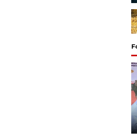
F
Distribusi logistik pemilu
gunakan mobil jenazah
08 February 2024 15:30 WIB, 2024