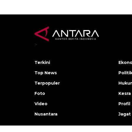
>
Terkini
Ekono
Top News
Politi
Terpopuler
Huku
Foto
Kesra
Video
Profil
Nusantara
Jagat