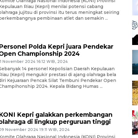
Komite Olahraga Nasional Indonesia (KONI) Provinsi
Kepulauan Riau (Kepri) menilai potensi cabang
olahraga jujitsu di provinsi itu terus meningkat seiring
berkembangnya pembinaan atlet dan semakin ...
Personel Polda Kepri juara Pendekar
Open Championship 2024
11 November 2024 16:12 WIB, 2024
Sebanyak 14 personel Kepolisian Daerah Kepulauan
Riau (Kepri) mengukir prestasi di ajang olahraga bela
diri Kejuaraan Pencak Silat Tembuni Pendekar Open
Champihonship 2024. Kepala Bidang Humas ...
KONI Kepri galakkan perkembangan
olahraga di lingkup perguruan tinggi
09 November 2024 19:11 WIB, 2024
Komite Olahraga Nasional Indonesia (KONI) Provinsi