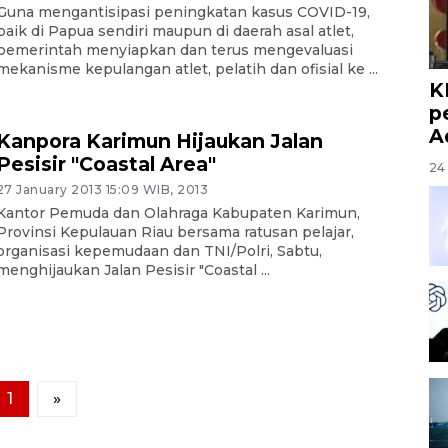
Guna mengantisipasi peningkatan kasus COVID-19,
baik di Papua sendiri maupun di daerah asal atlet,
pemerintah menyiapkan dan terus mengevaluasi
mekanisme kepulangan atlet, pelatih dan ofisial ke ...
K
p
A
Kanpora Karimun Hijaukan Jalan
Pesisir "Coastal Area"
24 
27 January 2013 15:09 WIB, 2013
Kantor Pemuda dan Olahraga Kabupaten Karimun,
Provinsi Kepulauan Riau bersama ratusan pelajar,
organisasi kepemudaan dan TNI/Polri, Sabtu,
menghijaukan Jalan Pesisir "Coastal ...
1
»