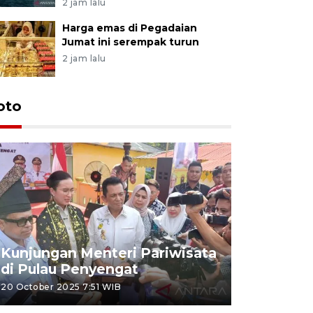
2 jam lalu
Harga emas di Pegadaian
Jumat ini serempak turun
2 jam lalu
oto
KPU Teta
Nyanyang
Kunjungan Menteri Pariwisata
dan wakil
di Pulau Penyengat
periode 
20 October 2025 7:51 WIB
09 January 20