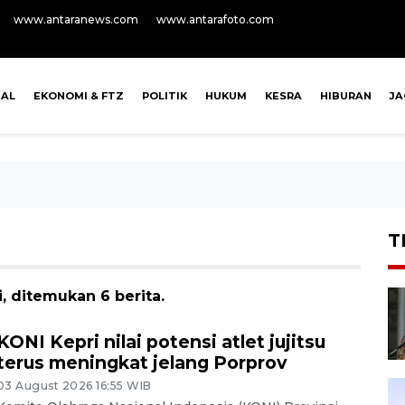
www.antaranews.com
www.antarafoto.com
NAL
EKONOMI & FTZ
POLITIK
HUKUM
KESRA
HIBURAN
J
T
, ditemukan 6 berita.
KONI Kepri nilai potensi atlet jujitsu
terus meningkat jelang Porprov
03 August 2026 16:55 WIB