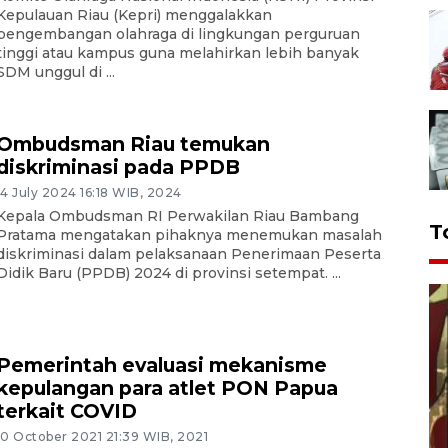
Kepulauan Riau (Kepri) menggalakkan
pengembangan olahraga di lingkungan perguruan
tinggi atau kampus guna melahirkan lebih banyak
SDM unggul di ...
Ombudsman Riau temukan
diskriminasi pada PPDB
14 July 2024 16:18 WIB, 2024
Kepala Ombudsman RI Perwakilan Riau Bambang
T
Pratama mengatakan pihaknya menemukan masalah
diskriminasi dalam pelaksanaan Penerimaan Peserta
Didik Baru (PPDB) 2024 di provinsi setempat. ...
Pemerintah evaluasi mekanisme
kepulangan para atlet PON Papua
terkait COVID
10 October 2021 21:39 WIB, 2021