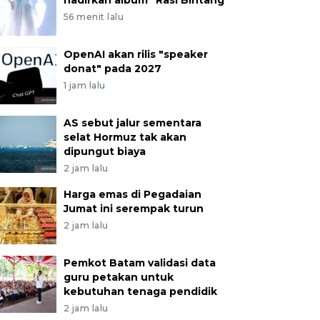
hadirkan album "Rasi Bintang"
56 menit lalu
OpenAI akan rilis "speaker
donat" pada 2027
1 jam lalu
AS sebut jalur sementara
selat Hormuz tak akan
dipungut biaya
2 jam lalu
Harga emas di Pegadaian
Jumat ini serempak turun
2 jam lalu
Pemkot Batam validasi data
guru petakan untuk
kebutuhan tenaga pendidik
2 jam lalu