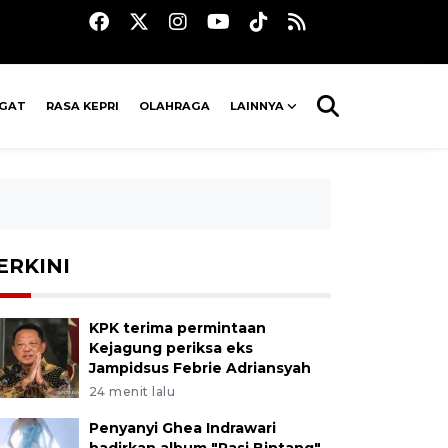
AGAT
RASA KEPRI
OLAHRAGA
LAINNYA
ERKINI
KPK terima permintaan
Kejagung periksa eks
Jampidsus Febrie Adriansyah
24 menit lalu
Penyanyi Ghea Indrawari