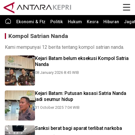
Ekonomi & Ftz
Politik
Hukum
Kesra
Hiburan
Jaga
Kompol Satrian Nanda
Kami mempunyai 12 berita tentang kompol satrian nanda.
Kejari Batam belum eksekusi Kompol Satria
Nanda
08 January 2026 8:45 WIB
Kejari Batam: Putusan kasasi Satria Nanda
jadi seumur hidup
31 October 2025 7:04 WIB
Sanksi berat bagi aparat terlibat narkoba