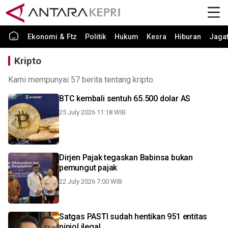
Ekonomi & Ftz
Politik
Hukum
Kesra
Hiburan
Jaga
Kripto
Kami mempunyai 57 berita tentang kripto.
BTC kembali sentuh 65.500 dolar AS
25 July 2026 11:18 WIB
Dirjen Pajak tegaskan Babinsa bukan
pemungut pajak
22 July 2026 7:00 WIB
Satgas PASTI sudah hentikan 951 entitas
pinjol ilegal