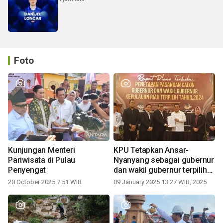
Foto
Kunjungan Menteri
KPU Tetapkan Ansar-
Pariwisata di Pulau
Nyanyang sebagai gubernur
Penyengat
dan wakil gubernur terpilih
periode 2025-2030
20 October 2025 7:51 WIB
09 January 2025 13:27 WIB, 2025