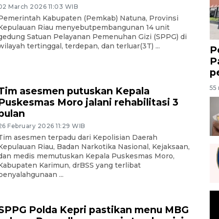
02 March 2026 11:03 WIB
Pemerintah Kabupaten (Pemkab) Natuna, Provinsi
Kepulauan Riau menyebutpembangunan 14 unit
gedung Satuan Pelayanan Pemenuhan Gizi (SPPG) di
wilayah tertinggal, terdepan, dan terluar(3T) ...
P
P
p
55 
Tim asesmen putuskan Kepala
Puskesmas Moro jalani rehabilitasi 3
bulan
26 February 2026 11:29 WIB
Tim asesmen terpadu dari Kepolisian Daerah
Kepulauan Riau, Badan Narkotika Nasional, Kejaksaan,
dan medis memutuskan Kepala Puskesmas Moro,
Kabupaten Karimun, drBSS yang terlibat
penyalahgunaan ...
SPPG Polda Kepri pastikan menu MBG