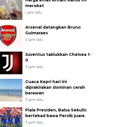
Harga emas Antam Kamis ini
meroket
1 jam lalu
Arsenal datangkan Bruno
Guimaraes
2 jam lalu
Juventus taklukkan Chelsea 1-
0
3 jam lalu
Cuaca Kepri hari ini
diprakirakan dominan cerah
berawan
3 jam lalu
Piala Presiden, Balsa Sekulic
bertekad bawa Persib juara
3 jam lalu