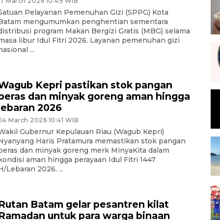
17 March 2026 10:49 WIB
Satuan Pelayanan Pemenuhan Gizi (SPPG) Kota
Batam mengumumkan penghentian sementara
distribusi program Makan Bergizi Gratis (MBG) selama
masa libur Idul Fitri 2026. Layanan pemenuhan gizi
nasional ...
Wagub Kepri pastikan stok pangan
beras dan minyak goreng aman hingga
lebaran 2026
04 March 2026 10:41 WIB
Wakil Gubernur Kepulauan Riau (Wagub Kepri)
Nyanyang Haris Pratamura memastikan stok pangan
beras dan minyak goreng merk MinyaKita dalam
kondisi aman hingga perayaan Idul Fitri 1447
H/Lebaran 2026. ...
Rutan Batam gelar pesantren kilat
Ramadan untuk para warga binaan