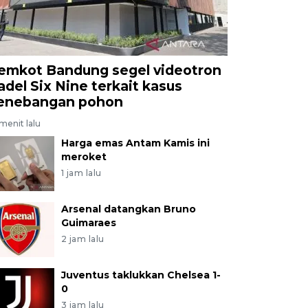
emkot Bandung segel videotron
adel Six Nine terkait kasus
enebangan pohon
menit lalu
Harga emas Antam Kamis ini
meroket
1 jam lalu
Arsenal datangkan Bruno
Guimaraes
2 jam lalu
Juventus taklukkan Chelsea 1-
0
3 jam lalu