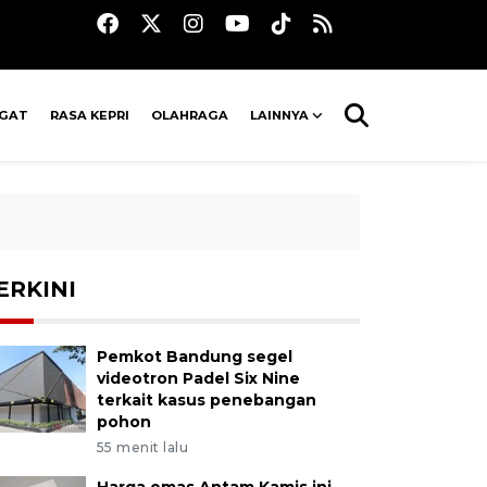
AGAT
RASA KEPRI
OLAHRAGA
LAINNYA
ERKINI
Pemkot Bandung segel
videotron Padel Six Nine
terkait kasus penebangan
pohon
55 menit lalu