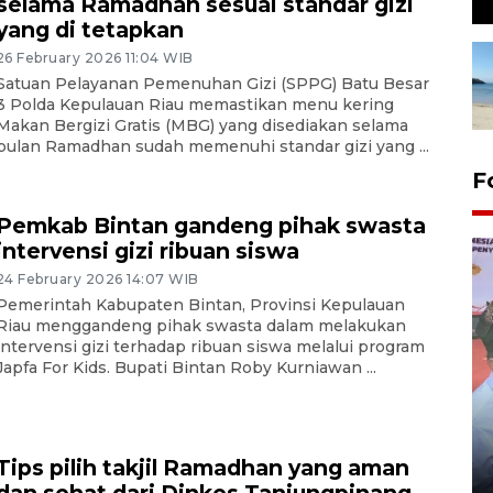
selama Ramadhan sesuai standar gizi
yang di tetapkan
26 February 2026 11:04 WIB
Satuan Pelayanan Pemenuhan Gizi (SPPG) Batu Besar
3 Polda Kepulauan Riau memastikan menu kering
Makan Bergizi Gratis (MBG) yang disediakan selama
bulan Ramadhan sudah memenuhi standar gizi yang ...
F
Pemkab Bintan gandeng pihak swasta
intervensi gizi ribuan siswa
24 February 2026 14:07 WIB
Pemerintah Kabupaten Bintan, Provinsi Kepulauan
Riau menggandeng pihak swasta dalam melakukan
intervensi gizi terhadap ribuan siswa melalui program
Japfa For Kids. Bupati Bintan Roby Kurniawan ...
Distribusi logistik pemilu
gunakan mobil jenazah
Tips pilih takjil Ramadhan yang aman
08 February 2024 15:30 WIB, 2024