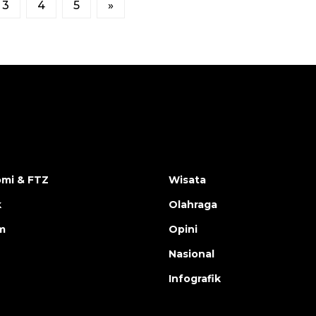
3
4
5
»
mi & FTZ
Wisata
k
Olahraga
m
Opini
Nasional
Infografik