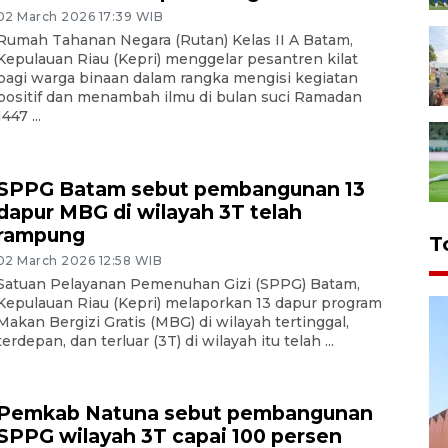
02 March 2026 17:39 WIB
Rumah Tahanan Negara (Rutan) Kelas II A Batam,
Kepulauan Riau (Kepri) menggelar pesantren kilat
bagi warga binaan dalam rangka mengisi kegiatan
positif dan menambah ilmu di bulan suci Ramadan
1447 ...
SPPG Batam sebut pembangunan 13
dapur MBG di wilayah 3T telah
rampung
T
02 March 2026 12:58 WIB
Satuan Pelayanan Pemenuhan Gizi (SPPG) Batam,
Kepulauan Riau (Kepri) melaporkan 13 dapur program
Makan Bergizi Gratis (MBG) di wilayah tertinggal,
terdepan, dan terluar (3T) di wilayah itu telah ...
Pemkab Natuna sebut pembangunan
SPPG wilayah 3T capai 100 persen