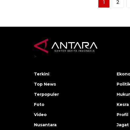
1
2
>
Terkini
Ekono
Top News
Politi
Terpopuler
Huku
Foto
Kesra
Video
Profil
Nusantara
Jagat