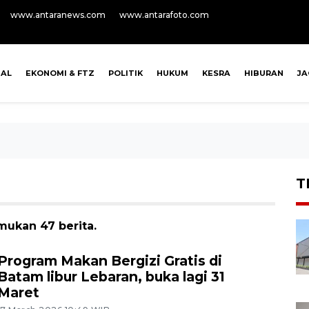
www.antaranews.com
www.antarafoto.com
NAL
EKONOMI & FTZ
POLITIK
HUKUM
KESRA
HIBURAN
J
T
ukan 47 berita.
Program Makan Bergizi Gratis di
Batam libur Lebaran, buka lagi 31
Maret