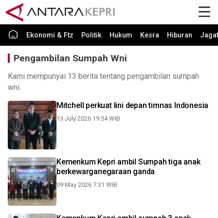
Ekonomi & Ftz
Politik
Hukum
Kesra
Hiburan
Jaga
Pengambilan Sumpah Wni
Kami mempunyai 13 berita tentang pengambilan sumpah
wni.
Mitchell perkuat lini depan timnas Indonesia
13 July 2026 19:54 WIB
Kemenkum Kepri ambil Sumpah tiga anak
berkewarganegaraan ganda
09 May 2026 7:31 WIB