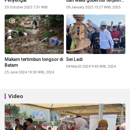
Penyengat
dan wakil gubernur terpilih
periode 2025-2030
20 October 2025 7:51 WIB
09 January 2025 13:27 WIB, 2025
Makam tertimbun longsor di
Sei Ladi
Batam
04 March 2024 9:45 WIB, 2024
25 June 2024 19:53 WIB, 2024
Video