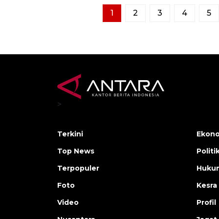
1
2
3
4
5
>
Terkini
Ekono
Top News
Politi
Terpopuler
Huku
Foto
Kesra
Video
Profil