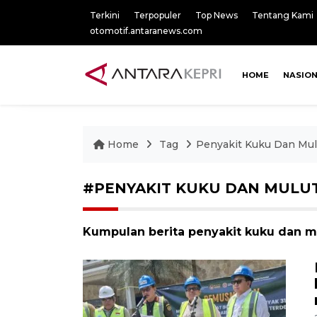
Terkini
Terpopuler
Top News
Tentang Kami
otomotif.antaranews.com
HOME
NASIO
Home
Tag
Penyakit Kuku Dan Mul
#PENYAKIT KUKU DAN MULU
Kumpulan berita penyakit kuku dan mu