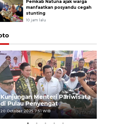
Pemkab Natuna ajak warga
manfaatkan posyandu cegah
stunting
10 jam lalu
oto
KPU Teta
Nyanyang
Kunjungan Menteri Pariwisata
dan wakil
di Pulau Penyengat
periode 
20 October 2025 7:51 WIB
09 January 20