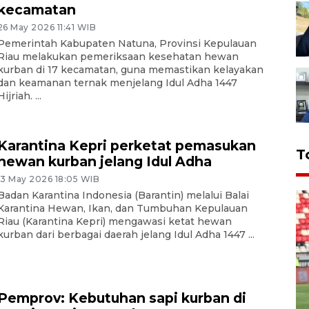
kecamatan
26 May 2026 11:41 WIB
Pemerintah Kabupaten Natuna, Provinsi Kepulauan
Riau melakukan pemeriksaan kesehatan hewan
kurban di 17 kecamatan, guna memastikan kelayakan
dan keamanan ternak menjelang Idul Adha 1447
Hijriah. ...
Karantina Kepri perketat pemasukan
T
hewan kurban jelang Idul Adha
13 May 2026 18:05 WIB
Badan Karantina Indonesia (Barantin) melalui Balai
Karantina Hewan, Ikan, dan Tumbuhan Kepulauan
Riau (Karantina Kepri) mengawasi ketat hewan
kurban dari berbagai daerah jelang Idul Adha 1447 ...
Pemprov: Kebutuhan sapi kurban di