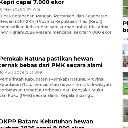
Kepri capai 7.000 ekor
10 May 2026 9:07 WIB
Dinas Ketahanan Pangan, Pertanian, dan Kesehatan
Hewan (DKP2KH) Provinsi Kepulauan Riau (Kepri)
P
memastikan kebutuhan sapi kurban untuk Idul Adha
b
1447 Hijriah/2026 Masehi mencapai sekitar 7.000 ekor
..
3 m
Pemkab Natuna pastikan hewan
ternak bebas dari PMK secara alami
30 April 2026 12:51 WIB
Pemerintah Kabupaten (Pemkab) Natuna, Provinsi
Kepulauan Riau, memastikan hewan ternak di wilayah
perbatasan tersebut terbebas dari Penyakit Mulut
dan Kuku (PMK) secara alami. Kepala Bidang ...
DKPP Batam: Kebutuhan hewan