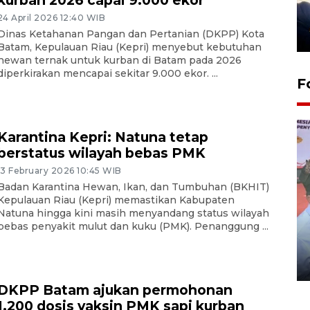
kurban 2026 capai 9.000 ekor
24 April 2026 12:40 WIB
Dinas Ketahanan Pangan dan Pertanian (DKPP) Kota
Batam, Kepulauan Riau (Kepri) menyebut kebutuhan
hewan ternak untuk kurban di Batam pada 2026
diperkirakan mencapai sekitar 9.000 ekor. ...
F
Karantina Kepri: Natuna tetap
berstatus wilayah bebas PMK
13 February 2026 10:45 WIB
Badan Karantina Hewan, Ikan, dan Tumbuhan (BKHIT)
Kepulauan Riau (Kepri) memastikan Kabupaten
Natuna hingga kini masih menyandang status wilayah
bebas penyakit mulut dan kuku (PMK). Penanggung ...
Distribusi logistik pemilu
gunakan mobil jenazah
08 February 2024 15:30 WIB, 2024
DKPP Batam ajukan permohonan
1.200 dosis vaksin PMK sapi kurban