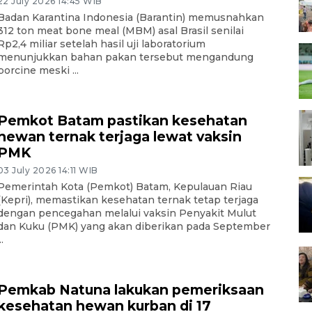
22 July 2026 14:45 WIB
Badan Karantina Indonesia (Barantin) memusnahkan
312 ton meat bone meal (MBM) asal Brasil senilai
Rp2,4 miliar setelah hasil uji laboratorium
menunjukkan bahan pakan tersebut mengandung
porcine meski ...
Pemkot Batam pastikan kesehatan
hewan ternak terjaga lewat vaksin
PMK
03 July 2026 14:11 WIB
Pemerintah Kota (Pemkot) Batam, Kepulauan Riau
(Kepri), memastikan kesehatan ternak tetap terjaga
dengan pencegahan melalui vaksin Penyakit Mulut
dan Kuku (PMK) yang akan diberikan pada September
..
Pemkab Natuna lakukan pemeriksaan
kesehatan hewan kurban di 17