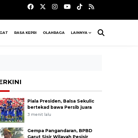
AGAT
RASA KEPRI
OLAHRAGA
LAINNYA
ERKINI
Piala Presiden, Balsa Sekulic
bertekad bawa Persib juara
3 menit lalu
Gempa Pangandaran, BPBD
Garut Sisir Wilayah Pesisir