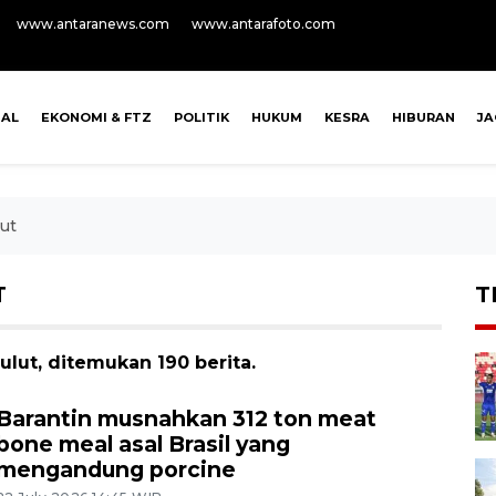
www.antaranews.com
www.antarafoto.com
NAL
EKONOMI & FTZ
POLITIK
HUKUM
KESRA
HIBURAN
J
ut
T
T
lut, ditemukan 190 berita.
Barantin musnahkan 312 ton meat
bone meal asal Brasil yang
mengandung porcine