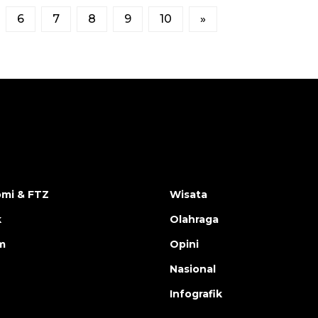
6
7
8
9
10
»
mi & FTZ
Wisata
k
Olahraga
m
Opini
Nasional
Infografik